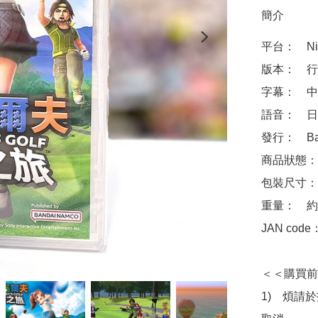
簡介
平台：　Nint
版本：　行
字幕：　中
語音：　日
發行：　Banda
商品狀態：
包裝尺寸：　約 
重量：　約1
JAN code
＜＜購買前
1)　煩請