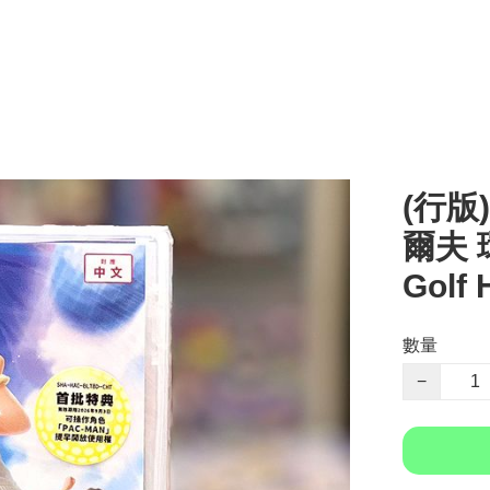
(行版)
爾夫 環
Golf
數量
−