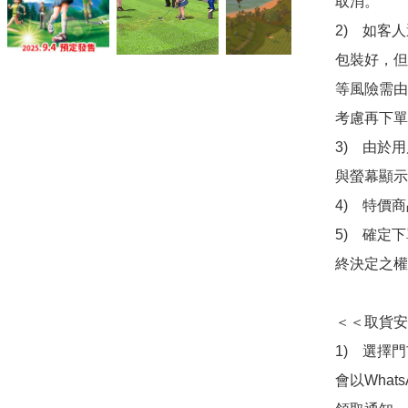
取消。

2)　如客
包裝好，但
等風險需由
考慮再下單
3)　由於
與螢幕顯示
4)　特價
5)　確定
終決定之權
＜＜取貨安
1)　選擇
會以What