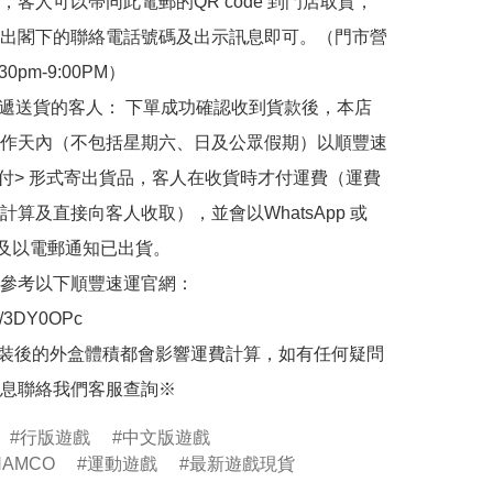
，客人可以帶同此電郵的QR code 到門店取貨，
出閣下的聯絡電話號碼及出示訊息即可。（門市營
30pm-9:00PM）

快遞送貨的客人： 下單成功確認收到貨款後，本店
作天內（不包括星期六、日及公眾假期）以順豐速
到付> 形式寄出貨品，客人在收貨時才付運費（運費
計算及直接向客人收取），並會以WhatsApp 或 
 及以電郵通知已出貨。

參考以下順豐速運官網：

.ly/3DY0OPc

裝後的外盒體積都會影響運費計算，如有任何疑問
息聯絡我們客服查詢※
行版遊戲
中文版遊戲
NAMCO
運動遊戲
最新遊戲現貨