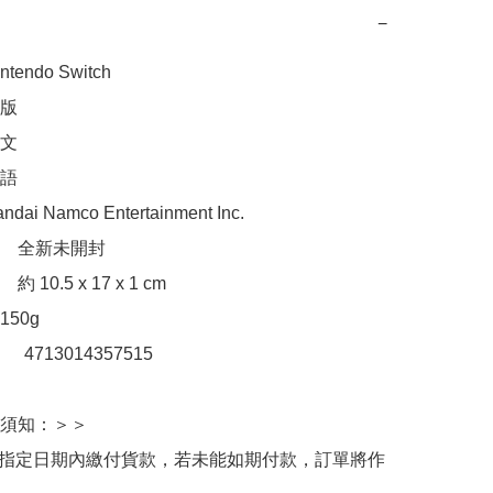
−
endo Switch

版

文

語

i Namco Entertainment Inc.

　全新未開封

10.5 x 17 x 1 cm

50g

：　4713014357515

須知：＞＞

於指定日期內繳付貨款，若未能如期付款，訂單將作