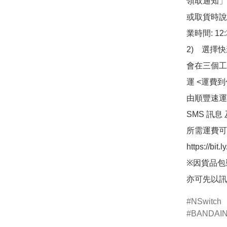
領取通知」
或取貨時說
業時間: 12:
2)　選擇
會在三個工
運 <運費
由順豐速運
SMS 訊息
所需運費可
https://bit
※因貨品包
亦可先以訊
NSwitch
BANDAI