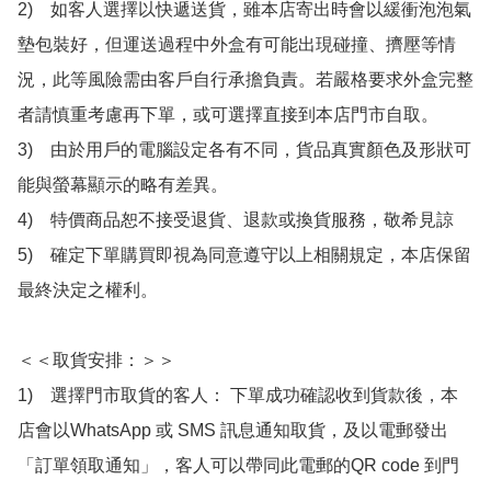
2)　如客人選擇以快遞送貨，雖本店寄出時會以緩衝泡泡氣
墊包裝好，但運送過程中外盒有可能出現碰撞、擠壓等情
況，此等風險需由客戶自行承擔負責。若嚴格要求外盒完整
者請慎重考慮再下單，或可選擇直接到本店門市自取。

3)　由於用戶的電腦設定各有不同，貨品真實顏色及形狀可
能與螢幕顯示的略有差異。

4)　特價商品恕不接受退貨、退款或換貨服務，敬希見諒

5)　確定下單購買即視為同意遵守以上相關規定，本店保留
最終決定之權利。

＜＜取貨安排：＞＞

1)　選擇門市取貨的客人： 下單成功確認收到貨款後，本
店會以WhatsApp 或 SMS 訊息通知取貨，及以電郵發出
「訂單領取通知」，客人可以帶同此電郵的QR code 到門