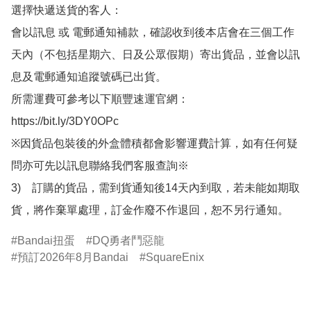
選擇快遞送貨的客人：

會以訊息 或 電郵通知補款，確認收到後本店會在三個工作
天內（不包括星期六、日及公眾假期）寄出貨品，並會以訊
息及電郵通知追蹤號碼已出貨。

所需運費可參考以下順豐速運官網：

https://bit.ly/3DY0OPc

※因貨品包裝後的外盒體積都會影響運費計算，如有任何疑
問亦可先以訊息聯絡我們客服查詢※

3)　訂購的貨品，需到貨通知後14天內到取，若未能如期取
貨，將作棄單處理，訂金作廢不作退回，恕不另行通知。
Bandai扭蛋
DQ勇者鬥惡龍
預訂2026年8月Bandai
SquareEnix