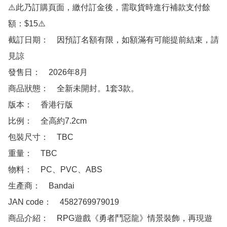
⚠️此乃訂購頁面，繳付訂金後，需取貨時進行補款支付餘
額：$15⚠️

截訂日期：　因預訂名額有限，如額滿有可能提前結束，請
見諒

發售日：　2026年8月

商品狀態：　全新未開封。1套3款。

版本：　香港行版

比例：　全高約7.2cm

包裝尺寸：　TBC

重量：　TBC

物料：　PC、PVC、ABS

生產商：　Bandai

JAN code：　4582769979019

商品介紹：　RPG遊戲《勇者鬥惡龍》情景裝飾，再現遊