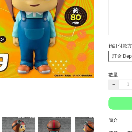
預訂付款方式 P
訂金 Depo
數量
−
簡介