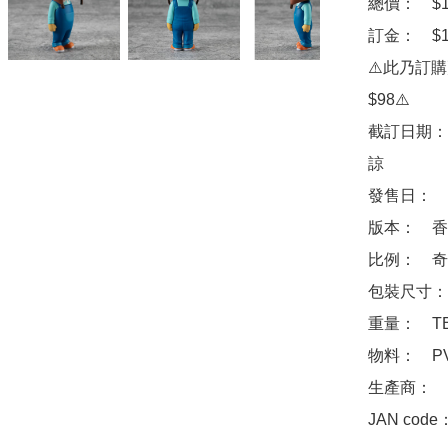
總價：　$19
訂金：　$100
⚠️此乃訂
$98⚠️

截訂日期：
諒

發售日：　2
版本：　香
比例：　奇克
包裝尺寸：　
重量：　TB
物料：　PVC,
生產商：　Me
JAN code