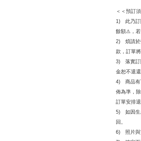
＜＜預訂須
1)　此乃
餘額⚠️，
2)　煩請
款，訂單將
3)　落實
金恕不退還
4)　商品
佈為準，除
訂單安排退
5)　如因
回。

6)　照片