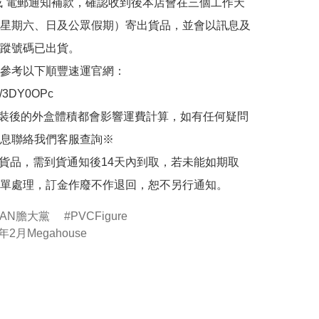
或 電郵通知補款，確認收到後本店會在三個工作天
星期六、日及公眾假期）寄出貨品，並會以訊息及
蹤號碼已出貨。

參考以下順豐速運官網：

.ly/3DY0OPc

裝後的外盒體積都會影響運費計算，如有任何疑問
息聯絡我們客服查詢※

的貨品，需到貨通知後14天內到取，若未能如期取
單處理，訂金作廢不作退回，恕不另行通知。
DAN膽大黨
PVCFigure
年2月Megahouse