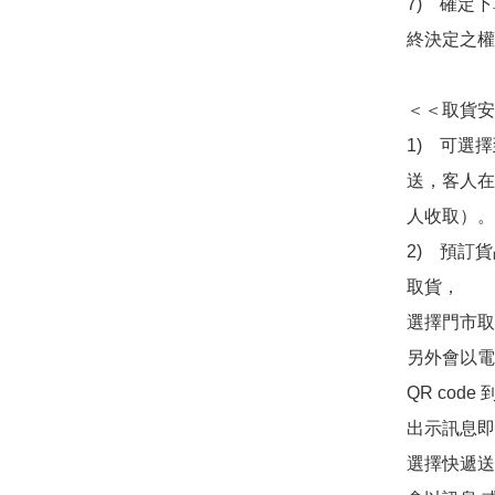
7)　確定
終決定之權
＜＜取貨安
1)　可選
送，客人在
人收取）。

2)　預訂貨
取貨，

選擇門市取
另外會以電
QR co
出示訊息即可
選擇快遞送