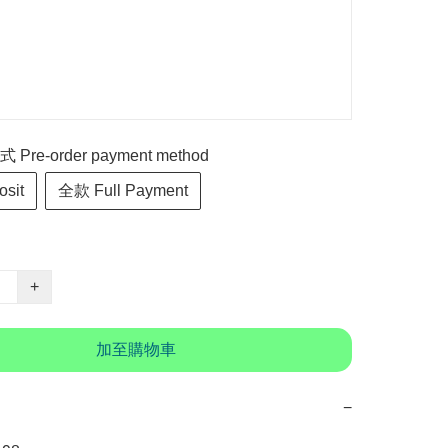
re-order payment method
sit
全款 Full Payment
+
加至購物車
−