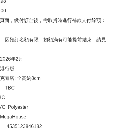
8

  

購頁面，繳付訂金後，需取貨時進行補款支付餘額：
　因預訂名額有限，如額滿有可能提前結束，請見
026年2月

港行版

奇塔: 全高約8cm

TBC

C

 Polyester

gaHouse

：　4535123846182
