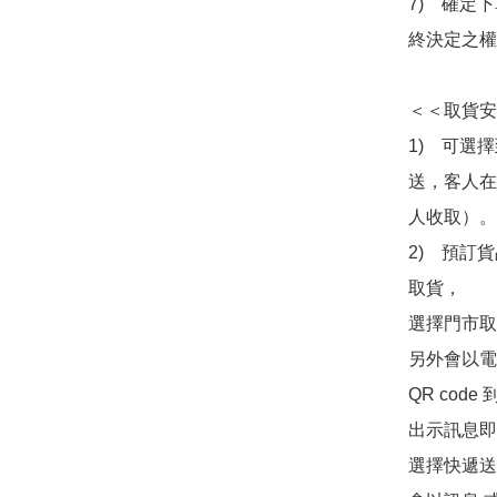
7)　確定
終決定之權
＜＜取貨安
1)　可選
送，客人在
人收取）。

2)　預訂貨
取貨，

選擇門市取
另外會以電
QR co
出示訊息即可
選擇快遞送