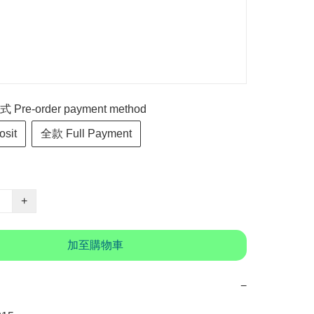
re-order payment method
sit
全款 Full Payment
+
加至購物車
−