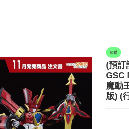
預購
(預訂訂
GSC 
魔動王
版) (