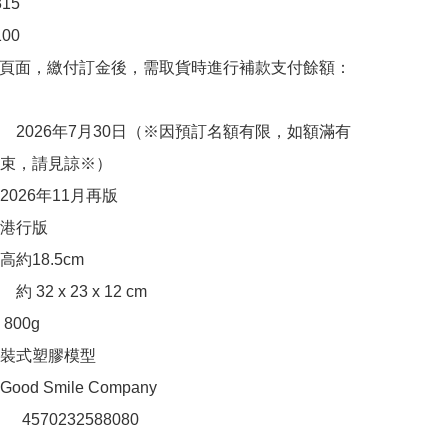
5

0

購頁面，繳付訂金後，需取貨時進行補款支付餘額：
　2026年7月30日（※因預訂名額有限，如額滿有
束，請見諒※）

026年11月再版

港行版

約18.5cm

32 x 23 x 12 cm

00g

裝式塑膠模型

d Smile Company

：　4570232588080
