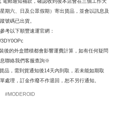
或 電郵通知補款，確認收到後本店會在三個工作天
星期六、日及公眾假期）寄出貨品，並會以訊息及
蹤號碼已出貨。

參考以下順豐速運官網：

.ly/3DY0OPc

裝後的外盒體積都會影響運費計算，如有任何疑問
息聯絡我們客服查詢※

的貨品，需到貨通知後14天內到取，若未能如期取
單處理，訂金作廢不作退回，恕不另行通知。
MODEROID