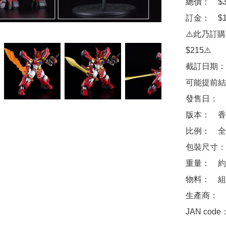
總價：　$31
訂金：　$10
⚠️此乃訂
$215⚠️

截訂日期：
可能提前結
發售日：　2
版本：　香
比例：　全高
包裝尺寸：　約 
重量：　約 8
物料：　組
生產商：　Goo
JAN code