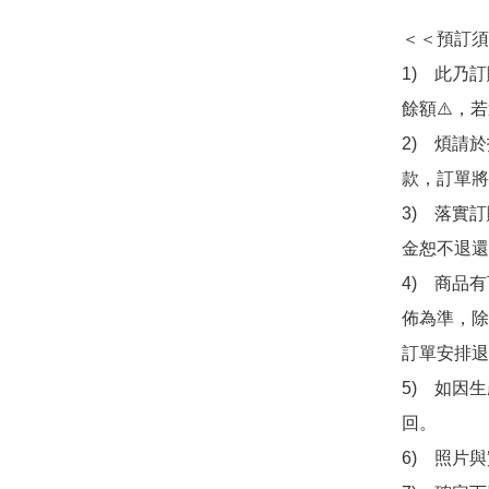
＜＜預訂須
1)　此乃
餘額⚠️，
2)　煩請
款，訂單將
3)　落實
金恕不退還
4)　商品
佈為準，除
訂單安排退
5)　如因
回。

6)　照片