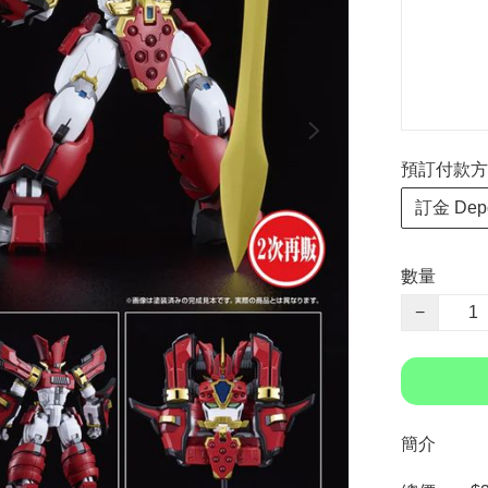
預訂付款方式 P
訂金 Depo
數量
−
簡介