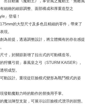
　出自動畫《魔動王》，掌管風之魔動王「無敵風
有細緻的細節調整、面部構成和厚重造型之
Style」登場！

175mm的大型尺寸及多色且精細的零件，帶來了
表現。

創為前提，透過調整設計，將立體獨有的存在感提
。

尺寸，於關節新增了拉出式的可動構造等。

狩獵弓箭」暴風皇之弓（STURM KAISER）。

透明成型。

可動設計。重現從巨臉模式變形為戰鬥模式的姿
現發動魔動力時的動作的替換用手掌。

的魔法陣型支架，可展示以巨臉模式漂浮的狀態。
