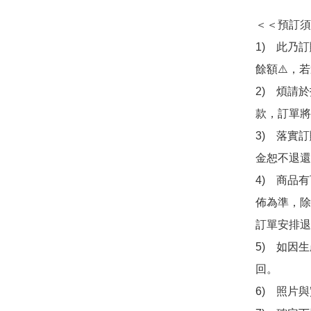
＜＜預訂須
1)　此乃
餘額⚠️，
2)　煩請
款，訂單將
3)　落實
金恕不退還
4)　商品
佈為準，除
訂單安排退
5)　如因
回。

6)　照片