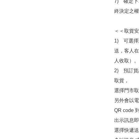
7)　確定
終決定之權
＜＜取貨安
1)　可選
送，客人在
人收取）。

2)　預訂貨
取貨，

選擇門市取
另外會以電
QR co
出示訊息即可
選擇快遞送