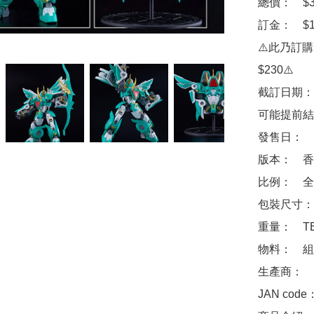
總價：　$33
訂金：　$10
⚠️此乃訂
$230⚠️

截訂日期：
可能提前結
發售日：　2
版本：　香
比例：　全高
包裝尺寸：　
重量：　TB
物料：　組
生產商：　Goo
JAN code