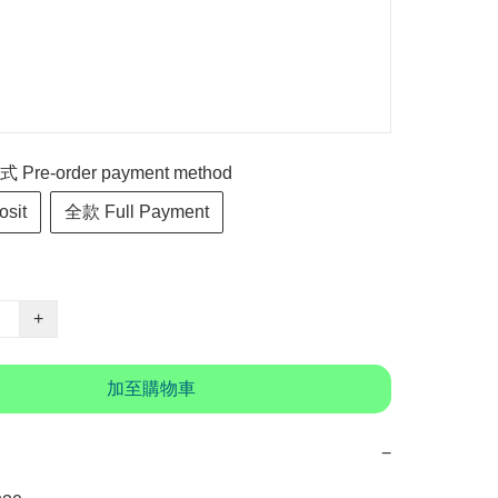
re-order payment method
sit
全款 Full Payment
+
加至購物車
−