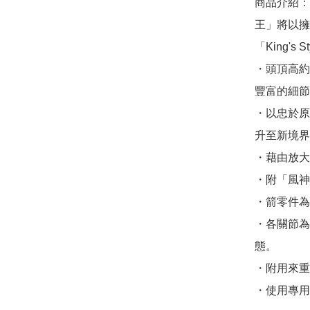
商品介紹：
王」將以擁
「King's 
・頭頂高約
豐富的細節
・以忠於原
升至新境界
・藉由放大
・附「風神的
・箭零件為
・各關節為
態。

・附用來重
・使用專用