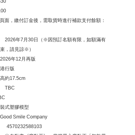
0

0

購頁面，繳付訂金後，需取貨時進行補款支付餘額：
　2026年7月30日（※因預訂名額有限，如額滿有
束，請見諒※）

026年12月再版

港行版

約17.5cm

TBC

C

裝式塑膠模型

d Smile Company

：　4570232588103
