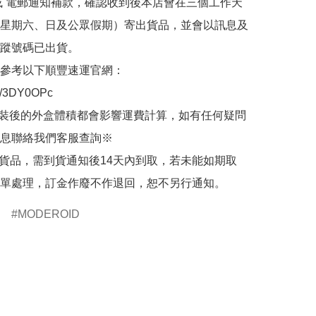
或 電郵通知補款，確認收到後本店會在三個工作天
星期六、日及公眾假期）寄出貨品，並會以訊息及
蹤號碼已出貨。

參考以下順豐速運官網：

.ly/3DY0OPc

裝後的外盒體積都會影響運費計算，如有任何疑問
息聯絡我們客服查詢※

的貨品，需到貨通知後14天內到取，若未能如期取
單處理，訂金作廢不作退回，恕不另行通知。
MODEROID