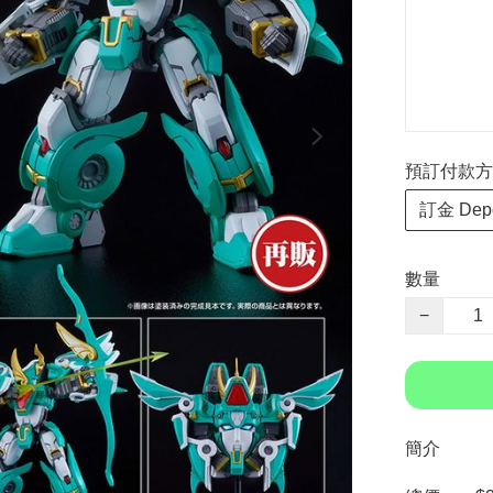
預訂付款方式 P
訂金 Depo
數量
−
簡介