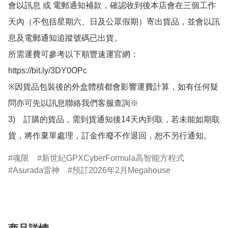
會以訊息 或 電郵通知補款，確認收到後本店會在三個工作
天內（不包括星期六、日及公眾假期）寄出貨品，並會以訊
息及電郵通知追蹤號碼已出貨。

所需運費可參考以下順豐速運官網：

https://bit.ly/3DY0OPc

※因貨品包裝後的外盒體積都會影響運費計算，如有任何疑
問亦可先以訊息聯絡我們客服查詢※

3)　訂購的貨品，需到貨通知後14天內到取，若未能如期取
貨，將作棄單處理，訂金作廢不作退回，恕不另行通知。
魂限
新世紀GPXCyberFormula高智能方程式
Asurada雷神
預訂2026年2月Megahouse