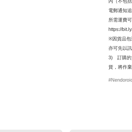
內（不包括
電郵通知追
所需運費可
https://bit
※因貨品包
亦可先以訊
3)　訂購
貨，將作棄
Nendor