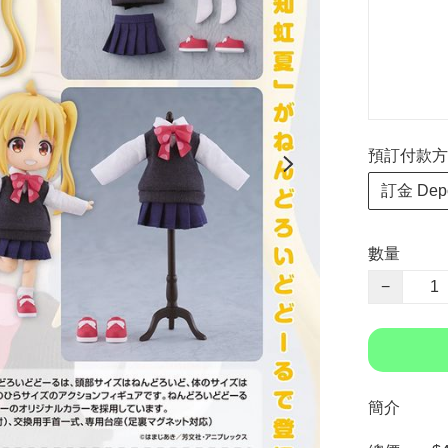
預訂付款方式 P
訂金 Depo
數量
−
簡介