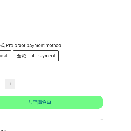
re-order payment method
sit
全款 Full Payment
+
加至購物車
−