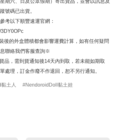
星期六、日及公眾假期）寄出貨品，並會以訊息及
蹤號碼已出貨。

參考以下順豐速運官網：

.ly/3DY0OPc

裝後的外盒體積都會影響運費計算，如有任何疑問
息聯絡我們客服查詢※

的貨品，需到貨通知後14天內到取，若未能如期取
單處理，訂金作廢不作退回，恕不另行通知。
oid黏土人
NendoroidDoll黏土娃