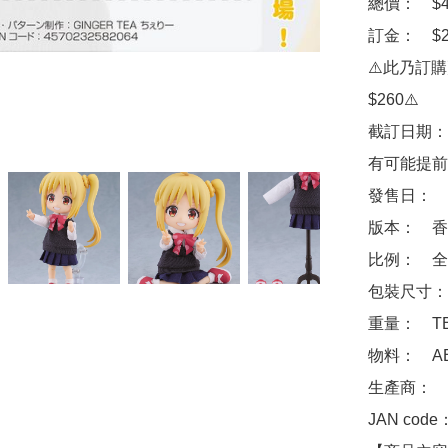
總價：　$46
訂金：　$2
⚠️此乃訂
$260⚠️

截訂日期：
有可能提前
發售日：　2
版本：　香
比例：　全高
包裝尺寸：　
重量：　TB
物料：　ABS
生產商：　Goo
JAN code