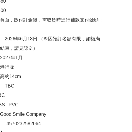
0

00　

購頁面，繳付訂金後，需取貨時進行補款支付餘額：
　2026年6月18日 （※因預訂名額有限，如額滿
結束，請見諒※）

027年1月

港行版

約14cm

TBC

C

 , PVC

d Smile Company

：　4570232582064
