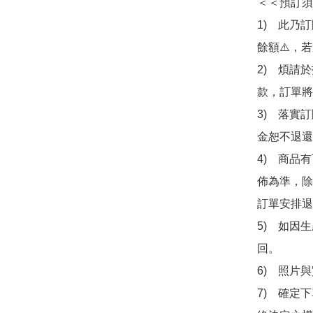
＜＜預訂須
1)　此乃
餘額⚠️，
2)　煩請
款，訂單將
3)　落實
金恕不退還
4)　商品
佈為準，除
訂單安排退
5)　如因
回。

6)　照片
7)　確定