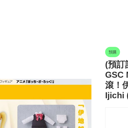
預購
(預訂訂
GSC 
滾！伊
Ijich