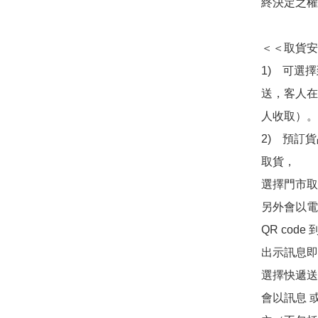
終決定之權
＜＜取貨安
1)　可選
送，客人在
人收取）。

2)　預訂貨
取貨，

選擇門市取
另外會以電
QR co
出示訊息即可
選擇快遞送
會以訊息 