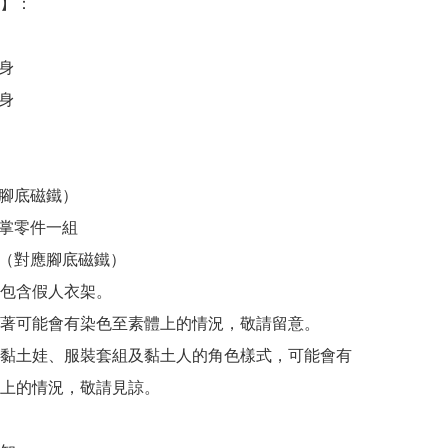
：  　

身

身

腳底磁鐵）

掌零件一組

座（對應腳底磁鐵）

包含假人衣架。

著可能會有染色至素體上的情況，敬請留意。

黏土娃、服裝套組及黏土人的角色樣式，可能會有
上的情況，敬請見諒。
