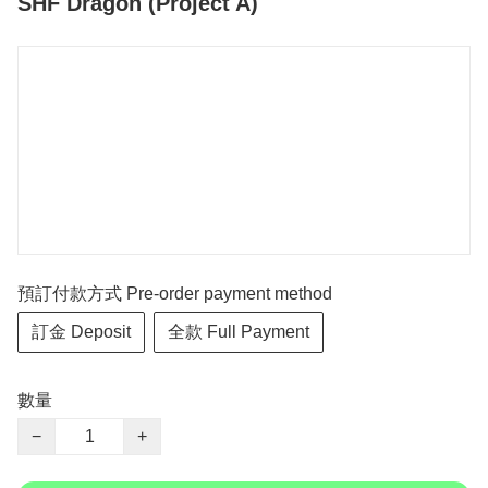
SHF Dragon (Project A)
預訂付款方式 Pre-order payment method
訂金 Deposit
全款 Full Payment
數量
−
+