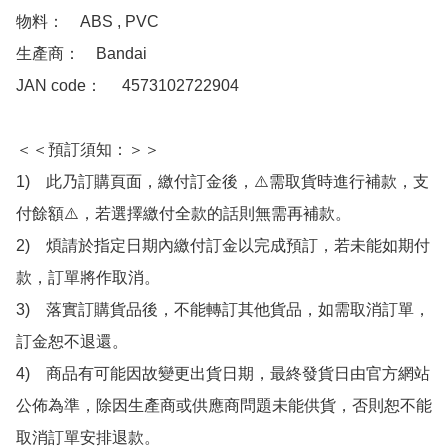
物料：　ABS , PVC

生產商：　Bandai

JAN code：　 4573102722904 

＜＜預訂須知：＞＞

1)　此乃訂購頁面，繳付訂金後，⚠️需取貨時進行補款，支
付餘額⚠️，若選擇繳付全款的話則無需再補款。

2)　煩請於指定日期內繳付訂金以完成預訂，若未能如期付
款，訂單將作取消。

3)　落實訂購貨品後，不能轉訂其他貨品，如需取消訂單，
訂金恕不退還。

4)　商品有可能因故變更出貨日期，最終發貨日由官方網站
公佈為準，除因生產商或供應商問題未能供貨，否則恕不能
取消訂單安排退款。
