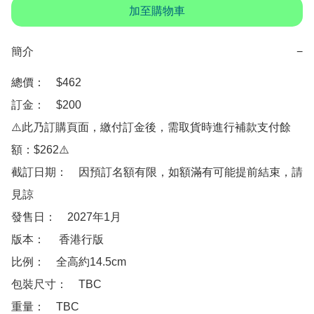
加至購物車
簡介
−
總價：　$462

訂金：　$200

⚠️此乃訂購頁面，繳付訂金後，需取貨時進行補款支付餘
額：$262⚠️

截訂日期：　因預訂名額有限，如額滿有可能提前結束，請
見諒

發售日：　2027年1月

版本：　 香港行版

比例：　全高約14.5cm

包裝尺寸：　TBC

重量：　TBC
