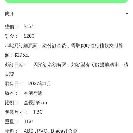
簡介
−
總價：　$475 

訂金：　$200　

⚠️此乃訂購頁面，繳付訂金後，需取貨時進行補款支付餘
額：$275⚠️

截訂日期：　因預訂名額有限，如額滿有可能提前結束，請
見諒

發售日：　2027年1月

版本：　香港行版

比例：　全長約9cm

包裝尺寸：　TBC

重量：　TBC

物料：　ABS , PVC , Diecast 合金
