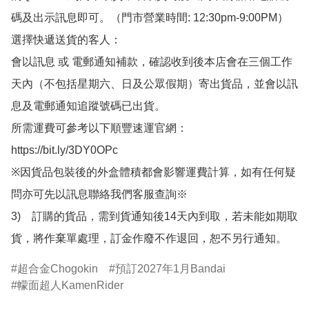
碼及出示訊息即可。（門市營業時間: 12:30pm-9:00PM）

選擇快遞送貨的客人：

會以訊息 或 電郵通知補款，確認收到後本店會在三個工作
天內（不包括星期六、日及公眾假期）寄出貨品，並會以訊
息及電郵通知追蹤號碼已出貨。

所需運費可參考以下順豐速運官網：

https://bit.ly/3DY0OPc

※因貨品包裝後的外盒體積都會影響運費計算，如有任何疑
問亦可先以訊息聯絡我們客服查詢※

3)　訂購的貨品，需到貨通知後14天內到取，若未能如期取
貨，將作棄單處理，訂金作廢不作退回，恕不另行通知。
超合金Chogokin
預訂2027年1月Bandai
幪面超人KamenRider