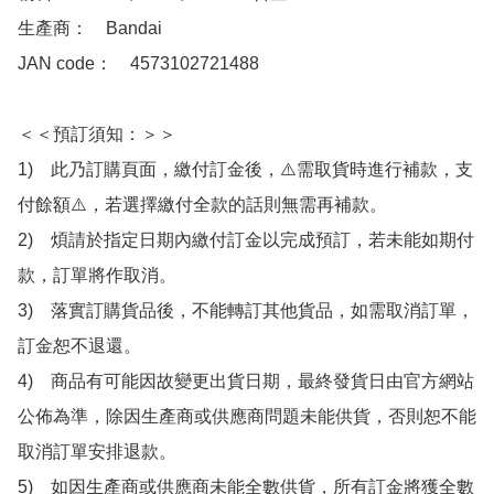
生產商：　Bandai

JAN code：　4573102721488 

＜＜預訂須知：＞＞

1)　此乃訂購頁面，繳付訂金後，⚠️需取貨時進行補款，支
付餘額⚠️，若選擇繳付全款的話則無需再補款。

2)　煩請於指定日期內繳付訂金以完成預訂，若未能如期付
款，訂單將作取消。

3)　落實訂購貨品後，不能轉訂其他貨品，如需取消訂單，
訂金恕不退還。

4)　商品有可能因故變更出貨日期，最終發貨日由官方網站
公佈為準，除因生產商或供應商問題未能供貨，否則恕不能
取消訂單安排退款。

5)　如因生產商或供應商未能全數供貨，所有訂金將獲全數