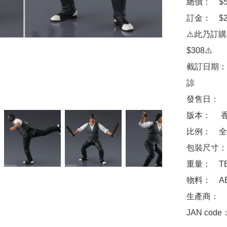
總價：　$50
訂金：　$20
⚠️此乃訂
$308⚠️

截訂日期：
諒

發售日：　2
版本：　 香
比例：　全高
包裝尺寸：　
重量：　TB
物料：　ABS
生產商：　Ba
JAN code：