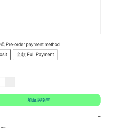
re-order payment method
sit
全款 Full Payment
+
加至購物車
−