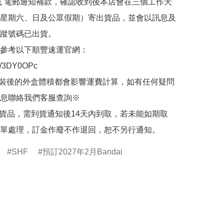
或 電郵通知補款，確認收到後本店會在三個工作天
星期六、日及公眾假期）寄出貨品，並會以訊息及
蹤號碼已出貨。

參考以下順豐速運官網：

.ly/3DY0OPc

裝後的外盒體積都會影響運費計算，如有任何疑問
息聯絡我們客服查詢※

的貨品，需到貨通知後14天內到取，若未能如期取
單處理，訂金作廢不作退回，恕不另行通知。
SHF
預訂2027年2月Bandai