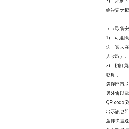
7)　確定
終決定之權
＜＜取貨安
1)　可選
送，客人在
人收取）。

2)　預訂貨
取貨，

選擇門市取
另外會以電
QR co
出示訊息即可
選擇快遞送