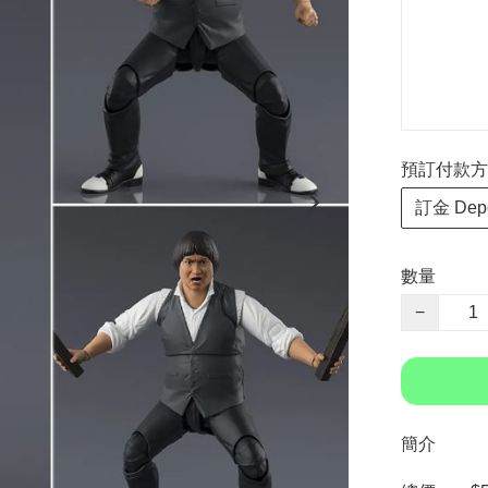
預訂付款方式 P
訂金 Depo
數量
−
簡介