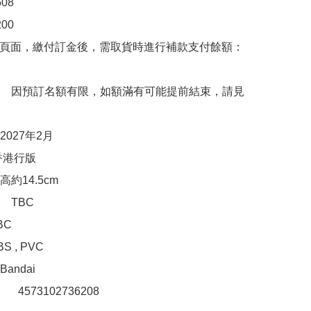
8

0

購頁面，繳付訂金後，需取貨時進行補款支付餘額：
　因預訂名額有限，如額滿有可能提前結束，請見
027年2月

港行版

約14.5cm

TBC

C

 , PVC

ndai

　 4573102736208 
