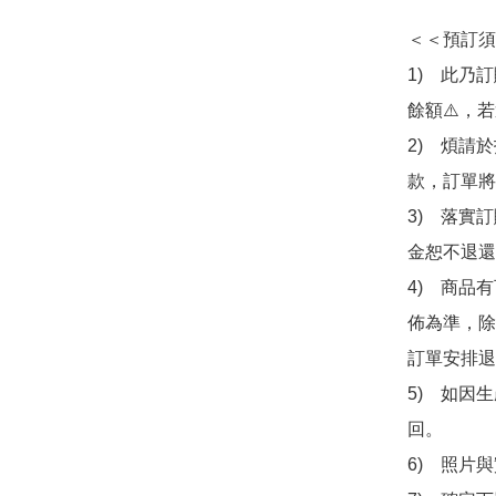
＜＜預訂須
1)　此乃
餘額⚠️，
2)　煩請
款，訂單將
3)　落實
金恕不退還
4)　商品
佈為準，除
訂單安排退
5)　如因
回。

6)　照片