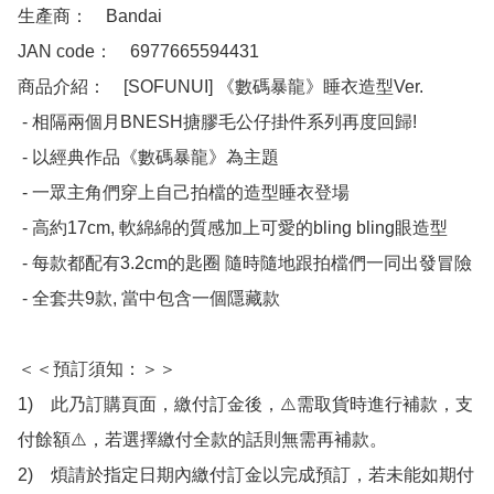
生產商：　Bandai

JAN code：　6977665594431

商品介紹：　[SOFUNUI] 《數碼暴龍》睡衣造型Ver.

 - 相隔兩個月BNESH搪膠毛公仔掛件系列再度回歸!

 - 以經典作品《數碼暴龍》為主題

 - 一眾主角們穿上自己拍檔的造型睡衣登場

 - 高約17cm, 軟綿綿的質感加上可愛的bling bling眼造型

 - 每款都配有3.2cm的匙圈 隨時隨地跟拍檔們一同出發冒險

 - 全套共9款, 當中包含一個隱藏款

＜＜預訂須知：＞＞

1)　此乃訂購頁面，繳付訂金後，⚠️需取貨時進行補款，支
付餘額⚠️，若選擇繳付全款的話則無需再補款。

2)　煩請於指定日期內繳付訂金以完成預訂，若未能如期付