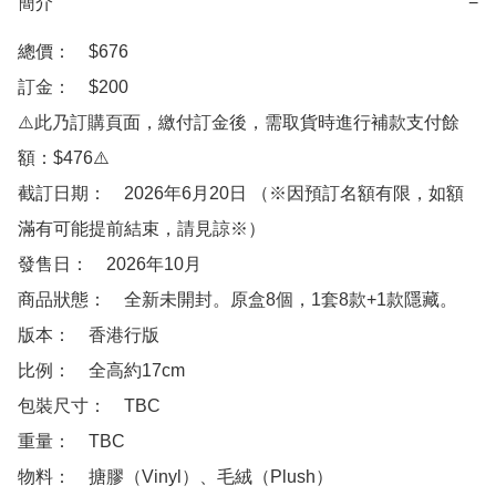
簡介
−
總價：　$676

訂金：　$200　

⚠️此乃訂購頁面，繳付訂金後，需取貨時進行補款支付餘
額：$476⚠️

截訂日期：　2026年6月20日 （※因預訂名額有限，如額
滿有可能提前結束，請見諒※）

發售日：　2026年10月

商品狀態：　全新未開封。原盒8個，1套8款+1款隱藏。

版本：　香港行版

比例：　全高約17cm

包裝尺寸：　TBC

重量：　TBC

物料：　搪膠（Vinyl）、毛絨（Plush）
