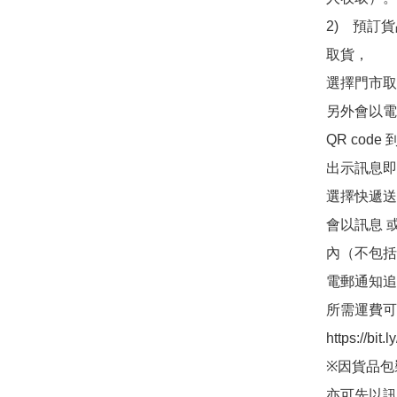
2)　預訂貨
取貨，

選擇門市取
另外會以電
QR co
出示訊息即可
選擇快遞送
會以訊息 
內（不包括
電郵通知追
所需運費可
https://bit
※因貨品包
亦可先以訊