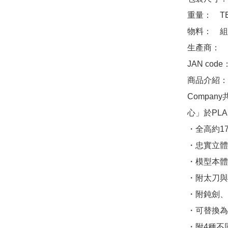
重量：　TB
物料：　組
生產商：　Goo
JAN code
商品介紹：　出
Compa
心」於PLA
・全高約1
・忠實立體化
・模型本體
・附太刀與
・附鈍劍、
・可替換為
・附4種不