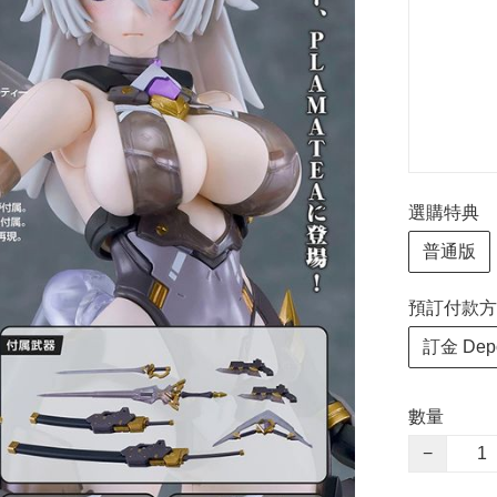
選購特典
普通版
預訂付款方式 P
訂金 Depo
數量
−