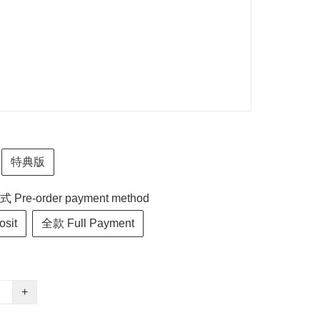
特典版
re-order payment method
sit
全款 Full Payment
+