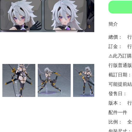
簡介
總價：　行版
訂金：　行版
⚠️此乃訂
行版普通版 $
截訂日期：
可能提前結
發售日：　2
版本：　行
配件一件

比例：　全高
包裝尺寸：　