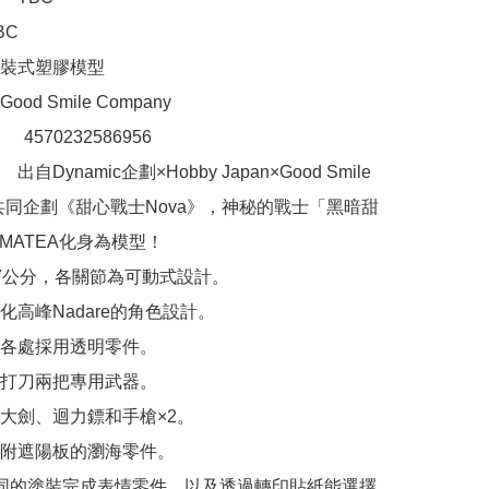
C

裝式塑膠模型

d Smile Company

：　4570232586956

自Dynamic企劃×Hobby Japan×Good Smile 
ny共同企劃《甜心戰士Nova》，神秘的戰士「黑暗甜
MATEA化身為模型！

7公分，各關節為可動式設計。

高峰Nadare的角色設計。

各處採用透明零件。

打刀兩把專用武器。

大劍、迴力鏢和手槍×2。

附遮陽板的瀏海零件。

同的塗裝完成表情零件，以及透過轉印貼紙能選擇