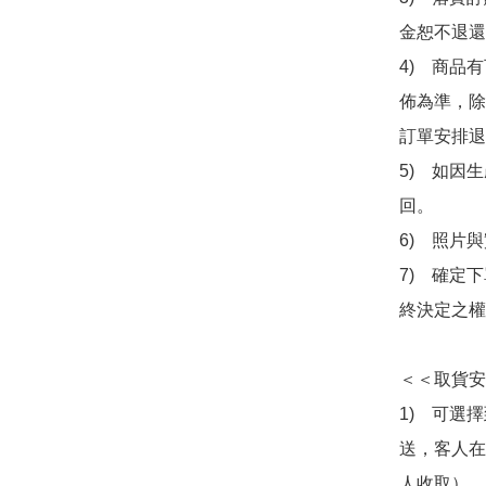
金恕不退還
4)　商品
佈為準，除
訂單安排退
5)　如因
回。

6)　照片
7)　確定
終決定之權
＜＜取貨安
1)　可選
送，客人在
人收取）。
