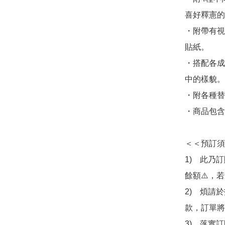
喜好釋憲的
・附帶有視
貼紙。

・搭配各成
中的樣貌。

・附各種替
・商品包含
＜＜預訂須
1)　此乃
餘額⚠️，
2)　煩請
款，訂單將
3)　落實