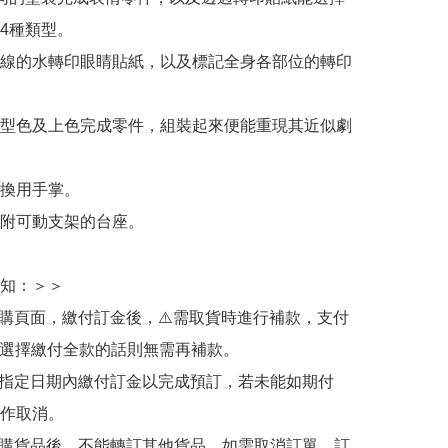
4種類型。

線的水轉印眼睛貼紙，以及標記全身各部位的轉印
型色及上色完成零件，組裝起來便能重現其近似劇
換用手掌。

附可動支架的台座。

知：＞＞

訂購頁面，繳付訂金後，⚠️需取貨時進行補款，支付
若選擇繳付全款的話則無需再補款。

於指定日期內繳付訂金以完成預訂，若未能如期付
作取消。

訂購貨品後，不能轉訂其他貨品，如需取消訂單，訂