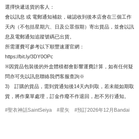
選擇快遞送貨的客人：

會以訊息 或 電郵通知補款，確認收到後本店會在三個工作
天內（不包括星期六、日及公眾假期）寄出貨品，並會以訊
息及電郵通知追蹤號碼已出貨。

所需運費可參考以下順豐速運官網：

https://bit.ly/3DY0OPc

※因貨品包裝後的外盒體積都會影響運費計算，如有任何疑
問亦可先以訊息聯絡我們客服查詢※

3)　訂購的貨品，需到貨通知後14天內到取，若未能如期取
貨，將作棄單處理，訂金作廢不作退回，恕不另行通知。
聖衣神話SaintSeiya
星矢
預訂2026年12月Bandai