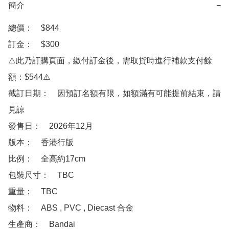
簡介
−
總價：　$844

訂金：　$300

⚠️此乃訂購頁面，繳付訂金後，需取貨時進行補款支付餘
額：$544⚠️

截訂日期：　因預訂名額有限，如額滿有可能提前結束，請
見諒

發售日：　2026年12月

版本：　香港行版

比例：　全高約17cm

包裝尺寸：　TBC

重量：　TBC

物料：　ABS , PVC , Diecast 合金

生產商：　Bandai
