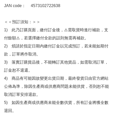
JAN code：　 4573102722638 

＜＜預訂須知：＞＞

1)　此乃訂購頁面，繳付訂金後，⚠️需取貨時進行補款，支
付餘額⚠️，若選擇繳付全款的話則無需再補款。

2)　煩請於指定日期內繳付訂金以完成預訂，若未能如期付
款，訂單將作取消。

3)　落實訂購貨品後，不能轉訂其他貨品，如需取消訂單，
訂金恕不退還。

4)　商品有可能因故變更出貨日期，最終發貨日由官方網站
公佈為準，除因生產商或供應商問題未能供貨，否則恕不能
取消訂單安排退款。

5)　如因生產商或供應商未能全數供貨，所有訂金將獲全數
退回。
