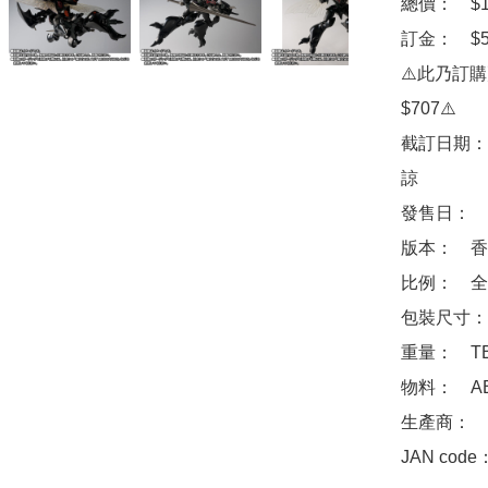
總價：　$12
訂金：　$50
⚠️此乃訂
$707⚠️

截訂日期：
諒

發售日：　2
版本：　香
比例：　全高
包裝尺寸：　
重量：　TB
物料：　ABS
生產商：　Ba
JAN code