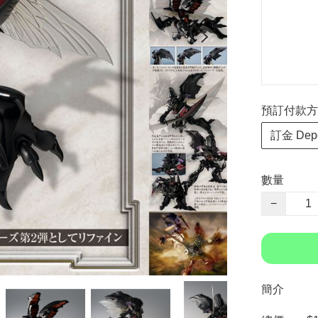
預訂付款方式 P
訂金 Depo
數量
−
簡介