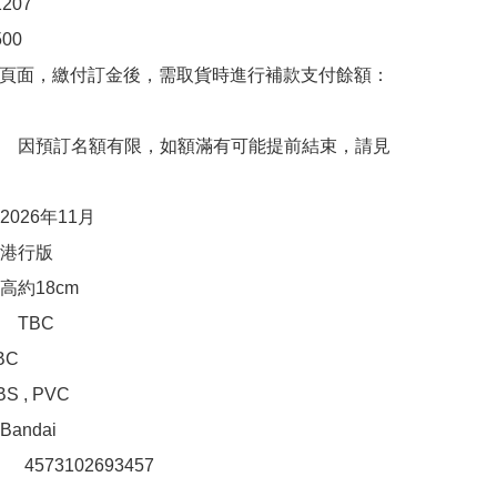
07

0

購頁面，繳付訂金後，需取貨時進行補款支付餘額：
　因預訂名額有限，如額滿有可能提前結束，請見
026年11月

港行版

約18cm

TBC

C

 , PVC

ndai

：　4573102693457
