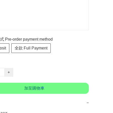
re-order payment method
sit
全款 Full Payment
+
加至購物車
−