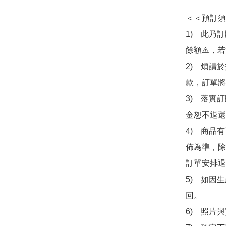
＜＜預訂須
1)　此乃
餘額⚠️，
2)　煩請
款，訂單將
3)　落實
金恕不退還
4)　商品
佈為準，除
訂單安排退
5)　如因
回。

6)　照片