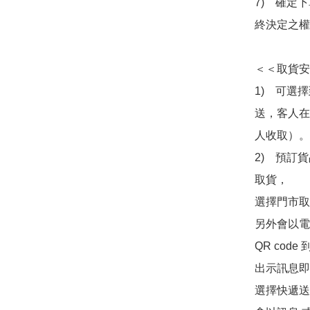
7)　確定
終決定之權
＜＜取貨安
1)　可選
送，客人在
人收取）。

2)　預訂貨
取貨，

選擇門市取
另外會以電
QR co
出示訊息即可
選擇快遞送