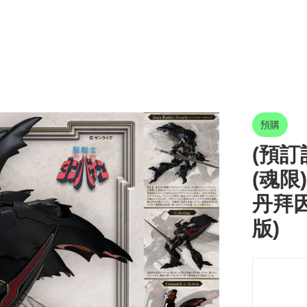
預購
(預訂訂
(魂限)
丹拜因 
版)