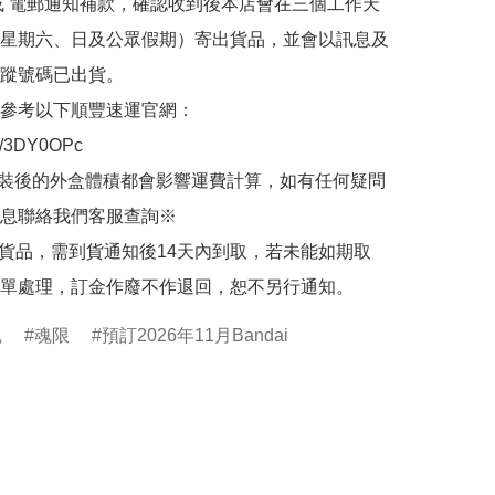
或 電郵通知補款，確認收到後本店會在三個工作天
星期六、日及公眾假期）寄出貨品，並會以訊息及
蹤號碼已出貨。

參考以下順豐速運官網：

.ly/3DY0OPc

裝後的外盒體積都會影響運費計算，如有任何疑問
息聯絡我們客服查詢※

的貨品，需到貨通知後14天內到取，若未能如期取
單處理，訂金作廢不作退回，恕不另行通知。
魂
魂限
預訂2026年11月Bandai