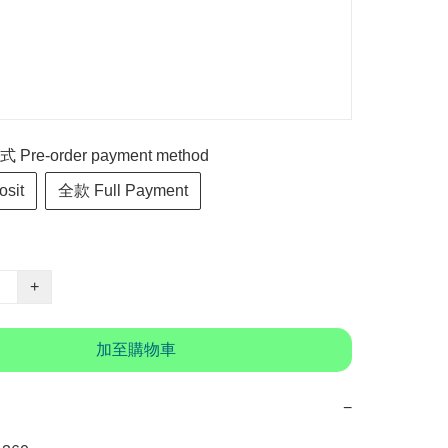
re-order payment method
sit
全款 Full Payment
+
加至購物車
−