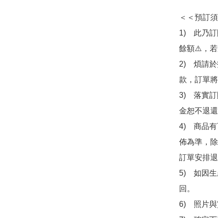
＜＜預訂須
1)　此乃
餘額⚠️，
2)　煩請
款，訂單將
3)　落實
金恕不退還
4)　商品
佈為準，除
訂單安排退
5)　如因
回。

6)　照片