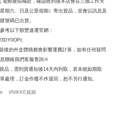
或 電郵通知補款，確認收到後本店會在三個工作天
星期六、日及公眾假期）寄出貨品，並會以訊息及
蹤號碼已出貨。

參考以下順豐速運官網：

.ly/3DY0OPc

裝後的外盒體積都會影響運費計算，如有任何疑問
息聯絡我們客服查詢※

的貨品，需到貨通知後14天內到取，若未能如期取
單處理，訂金作廢不作退回，恕不另行通知。
re
NIKKE妮姬