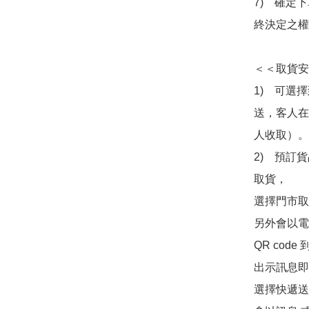
7)　確定
終決定之權
＜＜取貨安
1)　可選
送，客人在
人收取）。

2)　預訂貨
取貨，

選擇門市取
另外會以電
QR co
出示訊息即可
選擇快遞送