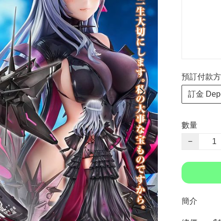
預訂付款方式 P
訂金 Depo
數量
−
簡介