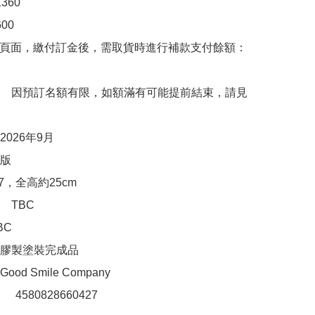
60

00　

購頁面，繳付訂金後，需取貨時進行補款支付餘額：
　因預訂名額有限，如額滿有可能提前結束，請見
026年9月

版

7，全高約25cm

TBC

C

膠製塗裝完成品

d Smile Company

：　4580828660427
