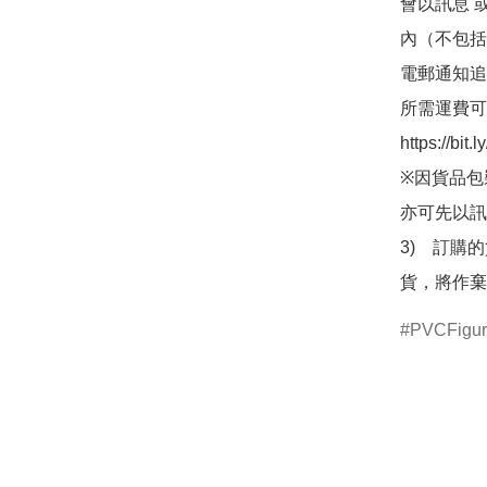
會以訊息 
內（不包括
電郵通知追
所需運費可
https://bit
※因貨品包
亦可先以訊
3)　訂購
貨，將作棄
PVCFigu