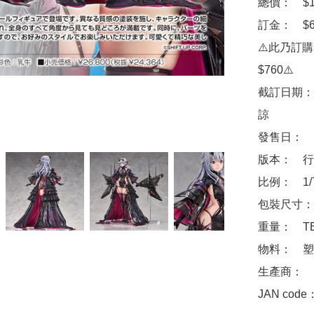
總價：　$13
訂金：　$6
⚠️此乃訂
$760⚠️

截訂日期：
諒

發售日：　2
版本：　行
比例：　1/
包裝尺寸：　
重量：　TB
物料：　塑
生產商：　Goo
JAN code