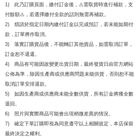
1)　此乃訂購頁面，繳付訂金後，⚠️需取貨時進行補款，支
付餘額⚠️，若選擇繳付全款的話則無需再補款。

2)　煩請於指定日期內繳付訂金以完成預訂，若未能如期付
款，訂單將作取消。

3)　落實訂購貨品後，不能轉訂其他貨品，如需取消訂單，
訂金恕不退還。

4)　商品有可能因故變更出貨日期，最終發貨日由官方網站
公佈為準，除因生產商或供應商問題未能供貨，否則恕不能
取消訂單安排退款。

5)　如因生產商或供應商未能全數供貨，所有訂金將獲全數
退回。

6)　照片與實際商品可能會出現稍微差異的情況。

7)　確定下單訂購即視為同意遵守以上相關規定，本店保留
最終決定之權利。
