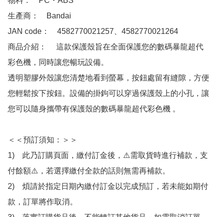
物料：　PC・ABS

生產商：　Bandai 

JAN code：　4582770021257、4582770021264 

商品介紹：　 這款保護殼旨在全面保護您的數碼暴龍超代
彩色機，同時讓您暢玩設備。

透明塑膠外殼讓您清楚地看到螢幕，按鈕處留有縫隙，方便
您輕鬆按下按鈕。設備的掛鉤可以穿過保護殼上的小孔，讓
您可以隨身攜帶有保護殼的數碼暴龍超代彩色機 。

＜＜預訂須知：＞＞

1)　此乃訂購頁面，繳付訂金後，⚠️需取貨時進行補款，支
付餘額⚠️，若選擇繳付全款的話則無需再補款。

2)　煩請於指定日期內繳付訂金以完成預訂，若未能如期付
款，訂單將作取消。
