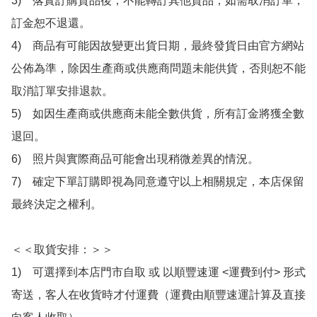
3)　落實訂購貨品後，不能轉訂其他貨品，如需取消訂單，
訂金恕不退還。

4)　商品有可能因故變更出貨日期，最終發貨日由官方網站
公佈為準，除因生產商或供應商問題未能供貨，否則恕不能
取消訂單安排退款。

5)　如因生產商或供應商未能全數供貨，所有訂金將獲全數
退回。

6)　照片與實際商品可能會出現稍微差異的情況。

7)　確定下單訂購即視為同意遵守以上相關規定，本店保留
最終決定之權利。

＜＜取貨安排：＞＞

1)　可選擇到本店門市自取 或 以順豐速運 <運費到付> 形式
寄送，客人在收貨時才付運費（運費由順豐速運計算及直接