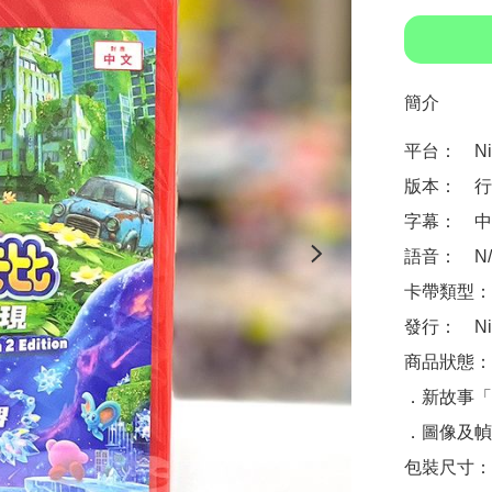
簡介
平台：　Ninte
版本：　行
字幕：　中
語音：　N/A
卡帶類型：
發行：　Nin
商品狀態：
．新故事「
．圖像及幀
包裝尺寸：　約 