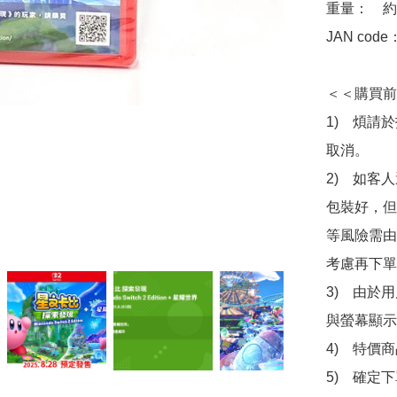
重量：　約1
JAN code
＜＜購買前
1)　煩請
取消。

2)　如客
包裝好，但
等風險需由
考慮再下單
3)　由於
與螢幕顯示
4)　特價
5)　確定