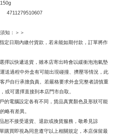
50g

：　4711279510607

須知：＞＞

於指定日期內繳付貨款，若未能如期付款，訂單將作
人選擇以快遞送貨，雖本店寄出時會以緩衝泡泡氣墊
運送過程中外盒有可能出現碰撞、擠壓等情況，此
客戶自行承擔負責。若嚴格要求外盒完整者請慎重
，或可選擇直接到本店門市自取。

用戶的電腦設定各有不同，貨品真實顏色及形狀可能
的略有差異。

商品恕不接受退貨、退款或換貨服務，敬希見諒

下單購買即視為同意遵守以上相關規定，本店保留最