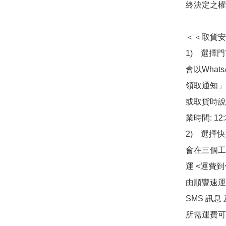
終決定之權
＜＜取貨安
1)　選擇
會以What
領取通知」
或取貨時說
業時間: 12:
2)　選擇
會在三個工
運 <運費
由順豐速運
SMS 訊息
所需運費可