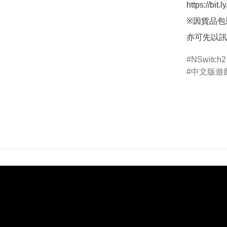
https://bit
※因貨品包
亦可先以訊
NSwitch2
中文版遊