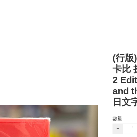
(行版)
卡比 探
2 Ed
and t
日文字
數量
−