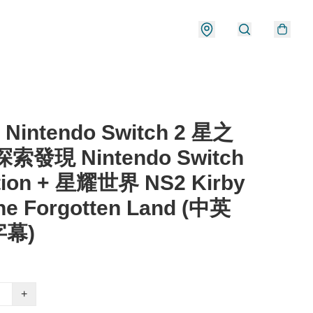
 Nintendo Switch 2 星之
索發現 Nintendo Switch
ition + 星耀世界 NS2 Kirby
he Forgotten Land (中英
幕)
+