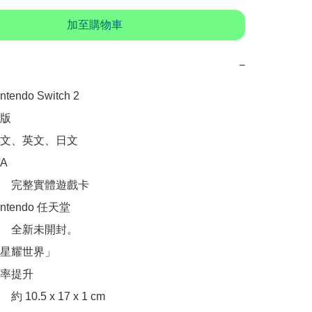
加至購物車
−
ndo Switch 2

版

文、英文、日文



　完整實體遊戲卡

tendo 任天堂

　全新未開封。

星耀世界」

率提升

10.5 x 17 x 1 cm
