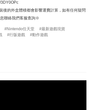
.ly/3DY0OPc

裝後的外盒體積都會影響運費計算，如有任何疑問
息聯絡我們客服查詢※
Nintendo任天堂
最新遊戲現貨
戲
行版遊戲
動作遊戲