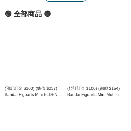
🟢 全部商品 🟢
(預訂訂金 $100) (總價 $237)
(預訂訂金 $100) (總價 $154)
Bandai Figuarts Mini ELDEN
Bandai Figuarts Mini Mobile
RING Starscourge Radahn 艾爾
Suit Gundam 機動戰士高達
登法環 「碎星」 拉塔恩 (行版)
SEED DESTINY 卡嘉蓮·尤拉·阿
斯巴 (行版) Cagalli Yula Athha