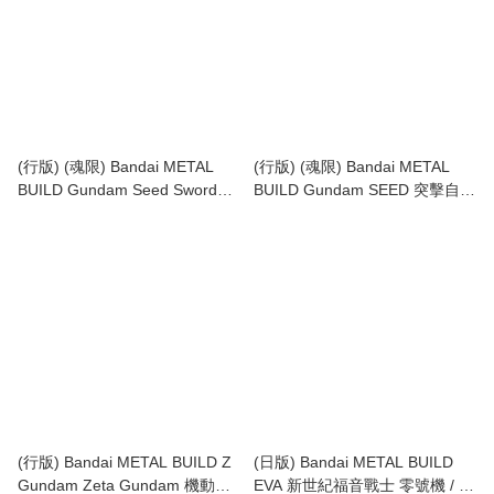
(行版) (魂限) Bandai METAL
(行版) (魂限) Bandai METAL
BUILD Gundam Seed Sword
BUILD Gundam SEED 突擊自由
Striker & Launcher Striker
高達 Strike Freedom Gundam
Reissue (1套2款) (不包括本體)
[Metal Build Festival 2024] & 命
運高達 Destiny Gundam (Full
Package) [Metal Build Festival
2024]
(行版) Bandai METAL BUILD Z
(日版) Bandai METAL BUILD
Gundam Zeta Gundam 機動戰
EVA 新世紀福音戰士 零號機 / 零