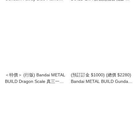
(Full Weapon) 藍迷惘 異端高達
號機 30週年版 連蓋烏斯之槍
全武裝 (2016)
Evangelion Unit-01 30th with
the spear of Gaius
＜特價＞ (行版) Bandai METAL
(預訂訂金 $1000) (總價 $2280)
BUILD Dragon Scale 真三一萬
Bandai METAL BUILD Gundam
能俠 1號機 Shin Getter 1
SEED DESTINY 突擊自由高達
Strike Freedom Gundam
(Revival Ver.) (行版)