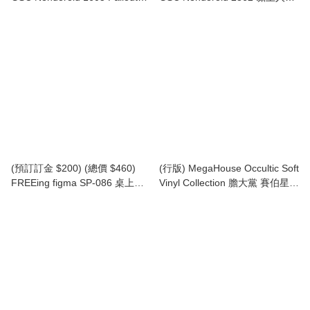
Vault Boy 76 黏土人 避難所男孩
FLUFFY LAND Dyana (行版)
76 (行版)
(預訂訂金 $200) (總價 $460)
(行版) MegaHouse Occultic Soft
FREEing figma SP-086 桌上美
Vinyl Collection 膽大黨 賽伯星人
術館 吶喊 The Table Museum
散發詭異的光芒！？蓄光 Ver.
The Scream (第3次再版) (行版)
[Dandadan] Alien Serpo