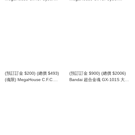
Formula Collection -Heritage
Formula Collection -Heritage
Edition- 新世紀GPX 高智能方程
Edition- 新世紀GPX 高智能方程
式 原型豹 Z-6 Proto Jaguar Z-6
式 隱形豹 Z-7 Aoi Stealth
(行版)
Jaguar Z-7 (行版)
(預訂訂金 $200) (總價 $493)
(預訂訂金 $900) (總價 $2006)
(魂限) MegaHouse C.F.C.
Bandai 超合金魂 GX-101S 大鐵
Cyber​​ Formula Collection -
人17 & 18 重力子BOX (行版)
Heritage Edition- 新世紀GPX 高
Soul of Chogokin Daitetsujin 17
智能方程式 ~繼承豹之魂 (原型
& One-Eight Graviton BOX
豹 Z-6 / 隱形豹 Z-7) 2車 套裝
(連特典立牌及金屬牌2款) (行版)