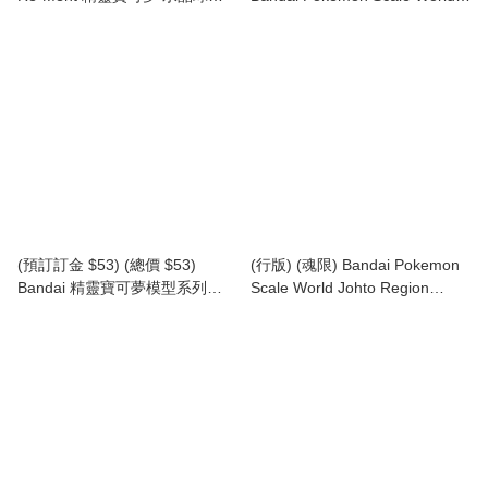
列 第15彈 食玩 (原盒6盒) (再版)
Kanto Region Nidoran♂ &
(行版) Pokemon Terrarium
Nidorino & Nidoking 精靈寶可夢
Collection 15
角色 關都地區 尼多朗 & 尼多力
諾 & 尼多王 (再版) (行版)
(預訂訂金 $53) (總價 $53)
(行版) (魂限) Bandai Pokemon
Bandai 精靈寶可夢模型系列
Scale World Johto Region
Quick!! 029 小火焰猴 模型
Whitney & Miltank Set 精靈寶可
Pokemon PLAMO Collection
夢角色 SW 城都地區 小茜 & 大
Quick!! 29 Chimchar (行版)
奶罐 食玩 套裝