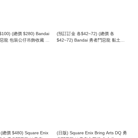
00) (總價 $280) Bandai
(預訂訂金 各$42~72) (總價 各
鬥惡龍 包裝公仔吊飾收藏 &
$42~72) Bandai 勇者鬥惡龍 黏土模
玩 (原盒14盒) (行版)
型系列 套裝 模型 (史萊姆 / 天使史萊
est Chocobox Box Figure
姆 / 勇者史萊姆 / 史萊姆騎士) (行版)
Dragon Quest Clay Monsters Slime
總價 $480) Square Enix
(日版) Square Enix Bring Arts DQ 勇