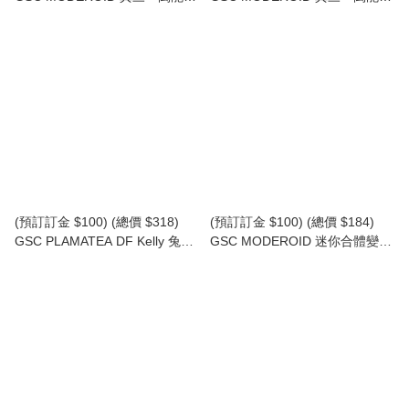
真龍三一萬能俠 真蓋特飛龍 模
世界最後之日 真三一萬能俠1號
型 (再版) (行版) Shin Getter
模型 (第3次再版) (行版) Shin
Dragon
Getter 1
(預訂訂金 $100) (總價 $318)
(預訂訂金 $100) (總價 $184)
GSC PLAMATEA DF Kelly 兔女
GSC MODEROID 迷你合體變形
郎Ver. 模型 (行版)
三一萬能俠1號 蓋特1 模型 (第二
次再版) (行版) Miniature
Combining & Transforming
Getter 1