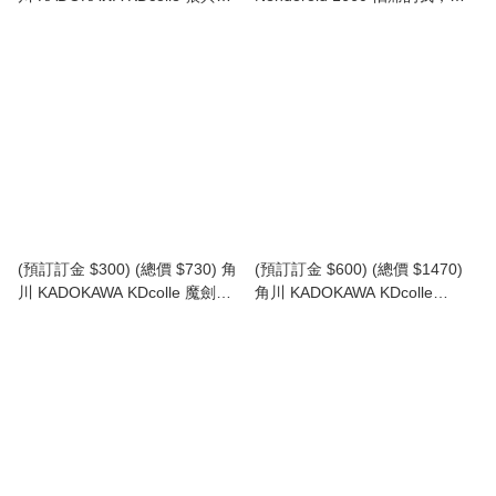
香料 赫蘿 原作版 (行版) Holo
防禦力點滿就對了 莎莉 角川 黏
土人 BOFURI: I Don't Want to
Get Hurt, so I'll Max Out My
Defense. Sally
(預訂訂金 $300) (總價 $730) 角
(預訂訂金 $600) (總價 $1470)
川 KADOKAWA KDcolle 魔劍美
角川 KADOKAWA KDcolle
神 秀逗魔導士 原作版 莉娜·因巴
LoveLive! Sunshine!! 黑澤黛雅
斯 (行版)
LoveLive!Days 5th Anniversary
Ver. (行版)