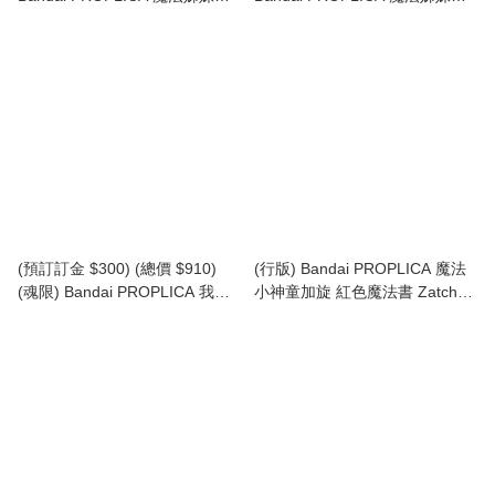
露莉莉 棉花糖露露 魔杖&粉盒夢
露莉莉 金平糖莉莉 魔杖&粉盒希
想套裝 (行版)
望套裝 (行版)
(預訂訂金 $300) (總價 $910)
(行版) Bandai PROPLICA 魔法
(魂限) Bandai PROPLICA 我係
小神童加旋 紅色魔法書 Zatch
小忌廉 1/1 變身魔法棒 Magic
Bell Red Spell Book
Stick (Magical Angel Creamy
Mami) (行版)