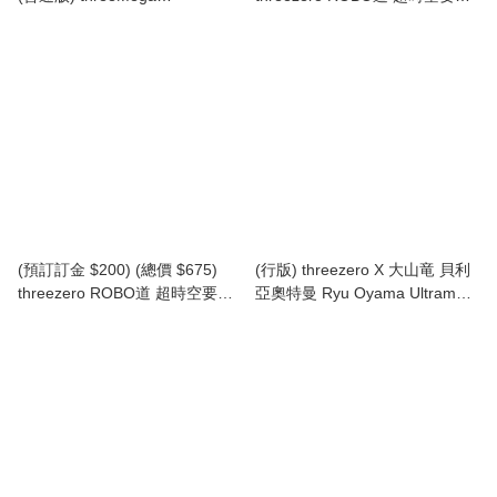
MegaHouse x threezero
Macross VF-1S 變形戰鬥機超級
Variable Action Hi-SPEC
裝甲套裝 (獵龍 洛·福卡) (行版)
UNITED Future GPX Cyber
ROBO-DOU Robotech VF‐1S
Formula Asurada G.S.X RS
Super Veritech Set (Rick Hunter
SIREN VA Hi-SPEC UNITED 新
Roy Fokker) (TZ-3Z0307)
世紀GPX 高智能方程式 雷神
G.S.X RS SIREN (行版)
(預訂訂金 $200) (總價 $675)
(行版) threezero X 大山竜 貝利
threezero ROBO道 超時空要塞
亞奧特曼 Ryu Oyama Ultraman
Macross VF-1S 變形戰鬥機超級
Belial (TZ-3Z0226)
裝甲包 (行版) ROBO-DOU
Robotech VF‐1S Super Veritech
Armor Pack (TZ-3Z1072)