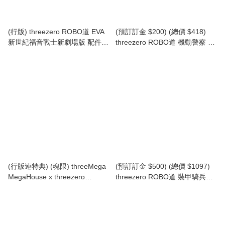
(行版) threezero ROBO道 EVA
(預訂訂金 $200) (總價 $418)
新世紀福音戰士新劇場版 配件包
threezero ROBO道 機動警察 98
Evangelion: New Theatrical
式特型指揮車 ROBO-DOU
Edition ROBO-DOU Evangelion
Patlabor Type 98 Special
Accessory Pack (TZ-3Z0319)
Control Vehicle (TZ-3Z0290)
(行版)
(行版連特典) (魂限) threeMega
(預訂訂金 $500) (總價 $1097)
MegaHouse x threezero
threezero ROBO道 裝甲騎兵
Variable Action Hi-SPEC
VOTOMS 獸犬 ROBO-DOU
UNITED Future GPX Cyber
Armored Trooper VOTOMS
Formula Super Asurada 01 新
Brutishdog (TZ-3Z0890) (行版)
世紀GPX 高智能方程式 超級雷