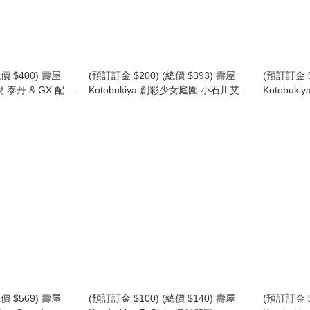
價 $400) 壽屋
(預訂訂金 $200) (總價 $393) 壽屋
(預訂訂金 $
傳說 泰丹 & GX 配件
Kotobukiya 創彩少女庭園 小石川艾瑪
Kotobuki
X 配件 模型 (再
[聖愛莉絲金學園高等部‧冬季制服] 模
Desire Ma
) Da-Garn & GX
型 (行版) (KO08944)
模型 (KO08
價 $569) 壽屋
(預訂訂金 $100) (總價 $140) 壽屋
(預訂訂金 $