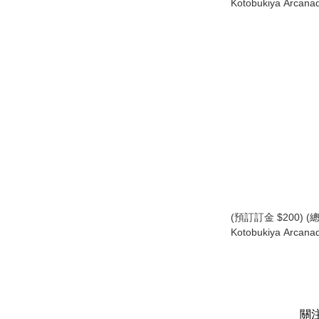
Kotobukiya Arcana
Scale Ermeda 
(KO08883) (行版)
(預訂訂金 $200) (總
Kotobukiya Arcan
版) (KO07111) (行
關