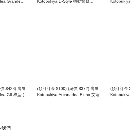
dea Grande
Kotobukiya D-Style 機動警察
Kotobu
艾爾梅達 模型
Patlabor AV-98 INGRAM 1 英格倫 1
[啦啦隊服裝]
號機 模型 (再版) (KO09406) (行版)
Kuon Yakus
價 $428) 壽屋
(預訂訂金 $100) (總價 $372) 壽屋
(預訂訂金 $
adea GII 模型 (再
Kotobukiya Arcanadea Elena 艾蓮娜
Kotobukiy
版)
模型 (KO03916) (再版) (行版)
M.S.G: Dre
White Ve
注我們