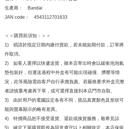
生產商：　Bandai

JAN code：　4543112701633

＜＜購買前須知：＞＞

1)　煩請於指定日期內繳付貨款，若未能如期付款，訂單將
作取消。

2)　如客人選擇以快遞送貨，雖本店寄出時會以緩衝泡泡氣
墊包裝好，但運送過程中外盒有可能出現碰撞、擠壓等情
況，此等風險需由客戶自行承擔負責。若嚴格要求外盒完整
者請慎重考慮再下單，或可選擇直接到本店門市自取。

3)　由於用戶的電腦設定各有不同，貨品真實顏色及形狀可
能與螢幕顯示的略有差異。

4)　特價商品恕不接受退貨、退款或換貨服務，敬希見諒

5)　確定下單購買即視為同意遵守以上相關規定，本店保留