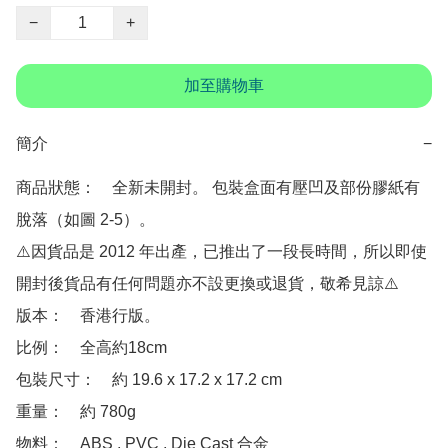
−
+
加至購物車
簡介
−
商品狀態：　全新未開封。 包裝盒面有壓凹及部份膠紙有
脫落（如圖 2-5）。

⚠️因貨品是 2012 年出產，已推出了一段長時間，所以即使
開封後貨品有任何問題亦不設更換或退貨，敬希見諒⚠️

版本：　香港行版。

比例：　全高約18cm

包裝尺寸：　約 ‎19.6 x 17.2 x 17.2 cm 

重量：　約 780g 

物料：　ABS , PVC , Die Cast 合金
