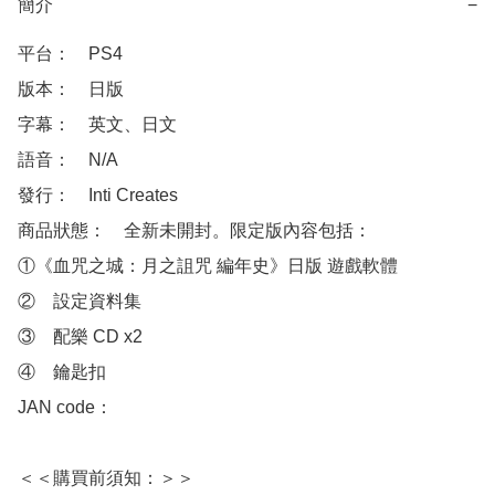
簡介
−
平台：　PS4

版本：　日版

字幕：　英文、日文

語音：　N/A

發行：　Inti Creates

商品狀態：　全新未開封。限定版內容包括：

①《血咒之城：月之詛咒 編年史》日版 遊戲軟體

②　設定資料集

③　配樂 CD x2

④　鑰匙扣

JAN code：　

＜＜購買前須知：＞＞
