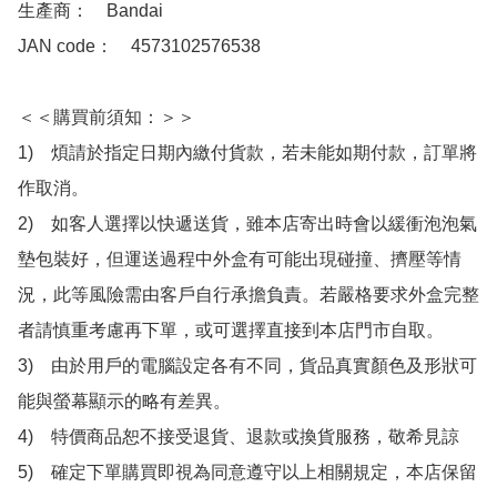
生產商：　Bandai

JAN code：　4573102576538

＜＜購買前須知：＞＞

1)　煩請於指定日期內繳付貨款，若未能如期付款，訂單將
作取消。

2)　如客人選擇以快遞送貨，雖本店寄出時會以緩衝泡泡氣
墊包裝好，但運送過程中外盒有可能出現碰撞、擠壓等情
況，此等風險需由客戶自行承擔負責。若嚴格要求外盒完整
者請慎重考慮再下單，或可選擇直接到本店門市自取。

3)　由於用戶的電腦設定各有不同，貨品真實顏色及形狀可
能與螢幕顯示的略有差異。

4)　特價商品恕不接受退貨、退款或換貨服務，敬希見諒

5)　確定下單購買即視為同意遵守以上相關規定，本店保留