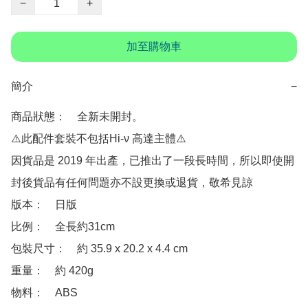
−
+
加至購物車
簡介
−
商品狀態：　全新未開封。

⚠️此配件套裝不包括Hi-ν 高達主體⚠️

因貨品是 2019 年出產，已推出了一段長時間，所以即使開
封後貨品有任何問題亦不設更換或退貨，敬希見諒

版本：　日版

比例：　全長約31cm

包裝尺寸：　約 ‎35.9 x 20.2 x 4.4 cm

重量：　約 420g

物料：　ABS
