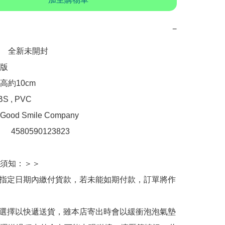
−
　全新未開封

版

約10cm

 , PVC

d Smile Company

：　4580590123823

須知：＞＞

於指定日期內繳付貨款，若未能如期付款，訂單將作
人選擇以快遞送貨，雖本店寄出時會以緩衝泡泡氣墊