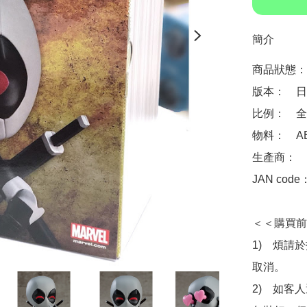
簡介
商品狀態：
版本：　日
比例：　全高
物料：　ABS
生產商：　Goo
JAN code
＜＜購買前
1)　煩請
取消。

2)　如客