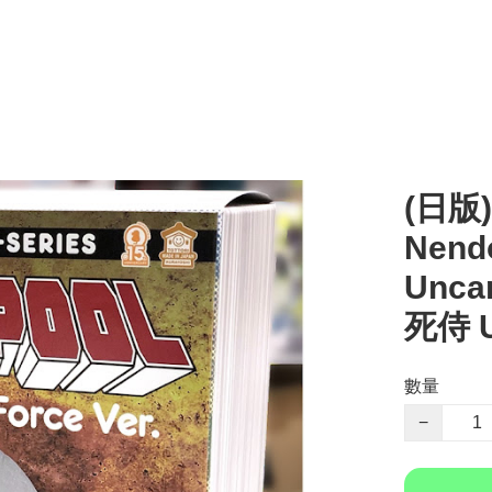
(日版
Nendo
Unca
死侍 U
數量
−