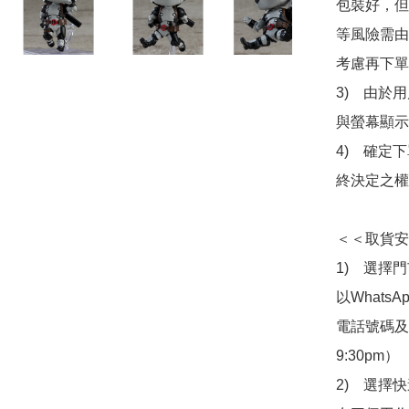
包裝好，但
等風險需由
考慮再下單
3)　由於
與螢幕顯示
4)　確定
終決定之權
＜＜取貨安
1)　選擇
以Whats
電話號碼及出
9:30pm）

2)　選擇