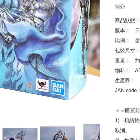
簡介
商品狀態：
版本：　日
比例：　全高
包裝尺寸：　約 
重量：　約 8
物料：　ABS
生產商：　Ba
JAN code
＜＜購買前
1)　煩請
取消。
