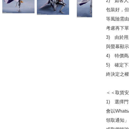
2)　如客
包裝好，但
等風險需由
考慮再下單
3)　由於
與螢幕顯示
4)　特價
5)　確定
終決定之權
＜＜取貨安
1)　選擇
會以What
領取通知」