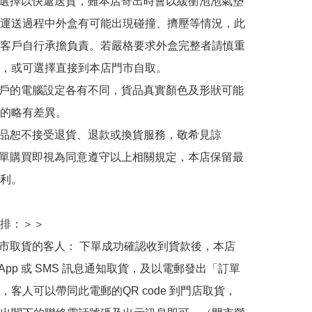
人選擇以快遞送貨，雖本店寄出時會以緩衝泡泡氣墊
運送過程中外盒有可能出現碰撞、擠壓等情況，此
客戶自行承擔負責。若嚴格要求外盒完整者請慎重
，或可選擇直接到本店門市自取。

用戶的電腦設定各有不同，貨品真實顏色及形狀可能
的略有差異。

商品恕不接受退貨、退款或換貨服務，敬希見諒

下單購買即視為同意遵守以上相關規定，本店保留最
利。

排：＞＞

門市取貨的客人： 下單成功確認收到貨款後，本店
sApp 或 SMS 訊息通知取貨，及以電郵發出「訂單
，客人可以帶同此電郵的QR code 到門店取貨，