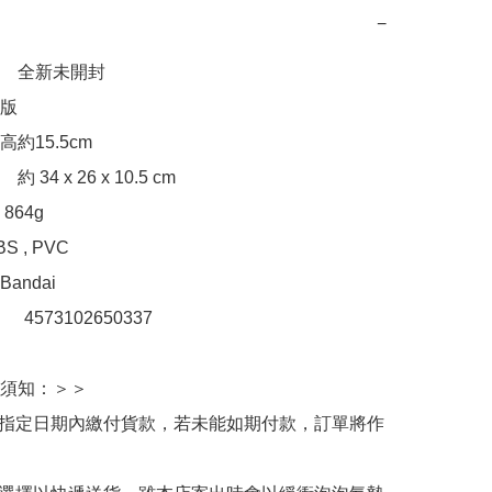
−
　全新未開封

版

約15.5cm

34 x 26 x 10.5 cm

64g

 , PVC

ndai

：　4573102650337

須知：＞＞

於指定日期內繳付貨款，若未能如期付款，訂單將作