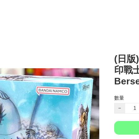
(日版) 
印戰士
Berse
數量
−