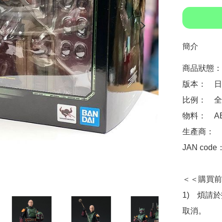
簡介
商品狀態：
版本：　日
比例：　全高
物料：　ABS
生產商：　Ba
JAN code
＜＜購買前
1)　煩請
取消。
