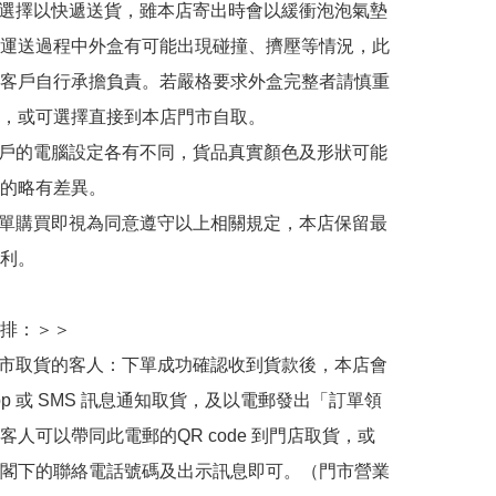
人選擇以快遞送貨，雖本店寄出時會以緩衝泡泡氣墊
運送過程中外盒有可能出現碰撞、擠壓等情況，此
客戶自行承擔負責。若嚴格要求外盒完整者請慎重
，或可選擇直接到本店門市自取。

用戶的電腦設定各有不同，貨品真實顏色及形狀可能
的略有差異。

下單購買即視為同意遵守以上相關規定，本店保留最
利。

排：＞＞

門市取貨的客人：下單成功確認收到貨款後，本店會
App 或 SMS 訊息通知取貨，及以電郵發出「訂單領
客人可以帶同此電郵的QR code 到門店取貨，或
閣下的聯絡電話號碼及出示訊息即可。（門市營業