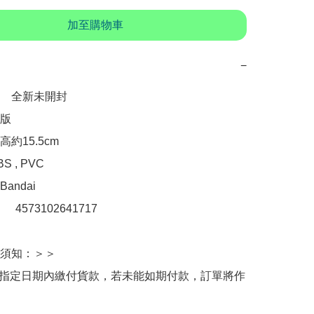
加至購物車
−
　全新未開封

版

約15.5cm

 , PVC

ndai

：　4573102641717

須知：＞＞

於指定日期內繳付貨款，若未能如期付款，訂單將作