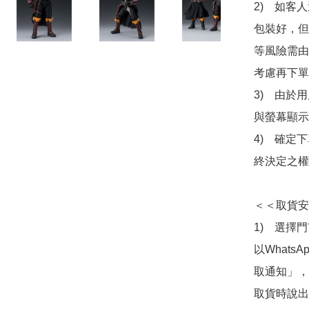
2)　如客
包裝好，但
等風險需由
考慮再下單
3)　由於
與螢幕顯示
4)　確定
終決定之權
＜＜取貨安
1)　選擇
以Whats
取通知」，
取貨時說出