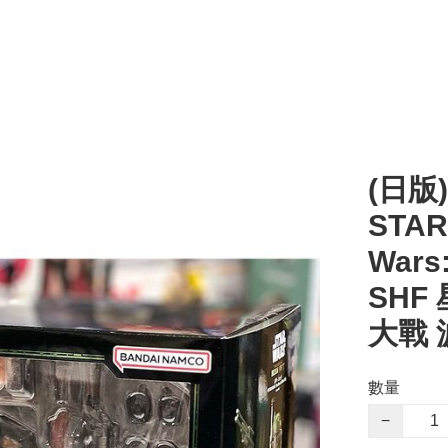
(日版) 
STAR
Wars:
SHF
大戰 
數量
−