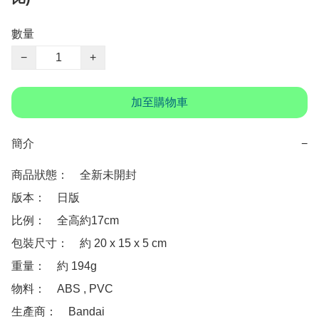
數量
−
+
加至購物車
簡介
−
商品狀態：　全新未開封

版本：　日版

比例：　全高約17cm

包裝尺寸：　約 20 x 15 x 5 cm

重量：　約 194g

物料：　ABS , PVC

生產商：　Bandai
