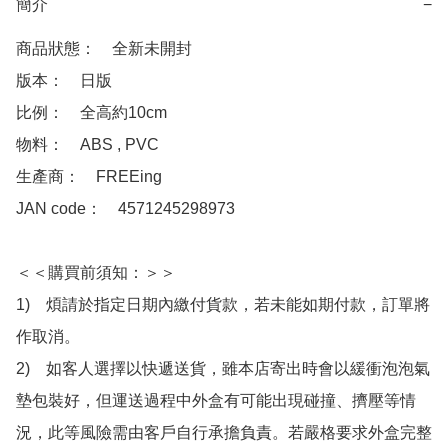
簡介
−
商品狀態：　全新未開封

版本：　日版

比例：　全高約10cm

物料：　ABS , PVC 

生產商：　FREEing

JAN code：　4571245298973

＜＜購買前須知：＞＞

1)　煩請於指定日期內繳付貨款，若未能如期付款，訂單將
作取消。

2)　如客人選擇以快遞送貨，雖本店寄出時會以緩衝泡泡氣
墊包裝好，但運送過程中外盒有可能出現碰撞、擠壓等情
況，此等風險需由客戶自行承擔負責。若嚴格要求外盒完整