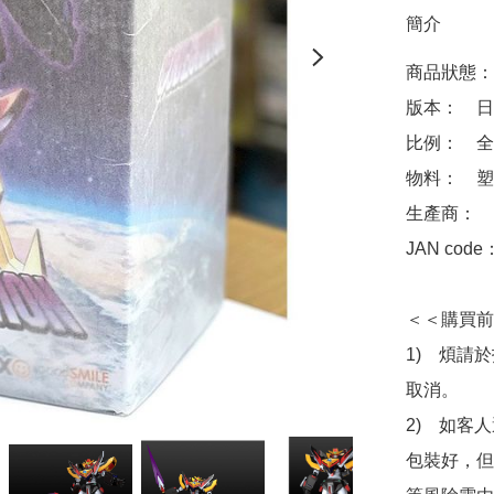
簡介
商品狀態：
版本：　日版
比例：　全高
物料：　塑
生產商：　Goo
JAN code
＜＜購買前
1)　煩請
取消。

2)　如客
包裝好，但