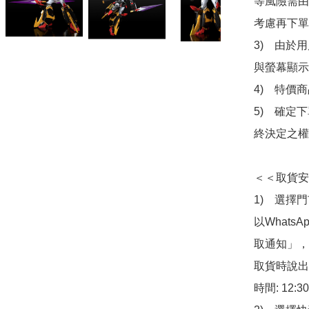
等風險需由
考慮再下單
3)　由於
與螢幕顯示
4)　特價
5)　確定
終決定之權
＜＜取貨安
1)　選擇
以Whats
取通知」，
取貨時說出
時間: 12:3