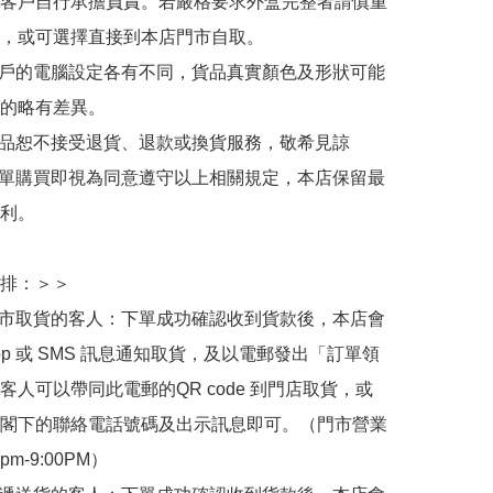
客戶自行承擔負責。若嚴格要求外盒完整者請慎重
，或可選擇直接到本店門市自取。

用戶的電腦設定各有不同，貨品真實顏色及形狀可能
的略有差異。

商品恕不接受退貨、退款或換貨服務，敬希見諒

下單購買即視為同意遵守以上相關規定，本店保留最
利。

排：＞＞

門市取貨的客人：下單成功確認收到貨款後，本店會
App 或 SMS 訊息通知取貨，及以電郵發出「訂單領
客人可以帶同此電郵的QR code 到門店取貨，或
閣下的聯絡電話號碼及出示訊息即可。（門市營業
0pm-9:00PM）
