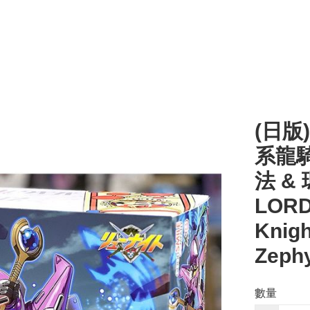
(日版
系龍騎
法 &
LORD
Knigh
Zeph
數量