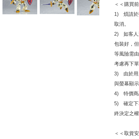
＜＜購買前
1)　煩請
取消。

2)　如客
包裝好，但
等風險需由
考慮再下單
3)　由於
與螢幕顯示
4)　特價
5)　確定
終決定之權
＜＜取貨安