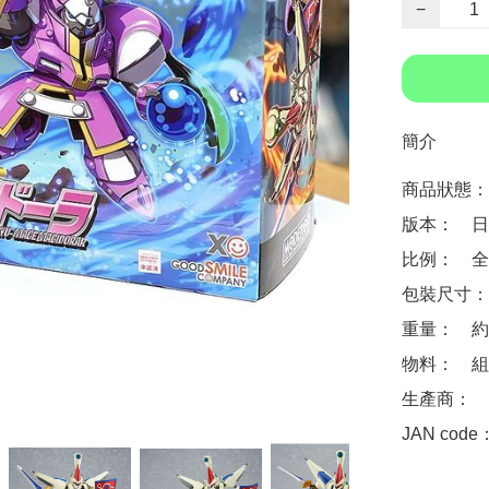
−
簡介
商品狀態：
版本：　日
比例：　全高
包裝尺寸：　約 
重量：　約 5
物料：　組
生產商：　Goo
JAN code