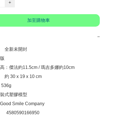
+
加至購物車
−
　全新未開封

版

：傑法約11.5cm / 瑪吉多娜約10cm

30 x 19 x 10 cm

36g

裝式塑膠模型

d Smile Company

：　4580590166950
