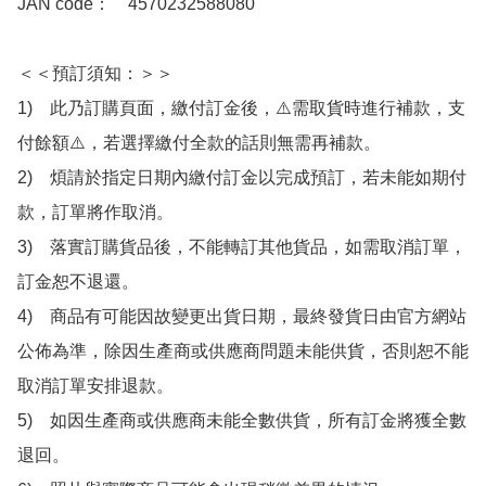
JAN code：　4570232588080

＜＜預訂須知：＞＞

1)　此乃訂購頁面，繳付訂金後，⚠️需取貨時進行補款，支
付餘額⚠️，若選擇繳付全款的話則無需再補款。

2)　煩請於指定日期內繳付訂金以完成預訂，若未能如期付
款，訂單將作取消。

3)　落實訂購貨品後，不能轉訂其他貨品，如需取消訂單，
訂金恕不退還。

4)　商品有可能因故變更出貨日期，最終發貨日由官方網站
公佈為準，除因生產商或供應商問題未能供貨，否則恕不能
取消訂單安排退款。

5)　如因生產商或供應商未能全數供貨，所有訂金將獲全數
退回。
