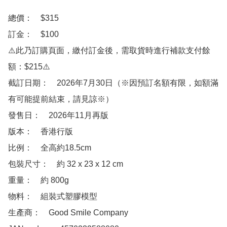
總價：　$315

訂金：　$100

⚠️此乃訂購頁面，繳付訂金後，需取貨時進行補款支付餘
額：$215⚠️

截訂日期：　2026年7月30日（※因預訂名額有限，如額滿
有可能提前結束，請見諒※）

發售日：　2026年11月再版

版本：　香港行版

比例：　全高約18.5cm

包裝尺寸：　約 32 x 23 x 12 cm

重量：　約 800g

物料：　組裝式塑膠模型

生產商：　Good Smile Company
