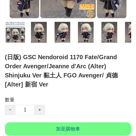
(日版) GSC Nendoroid 1170 Fate/Grand
Order Avenger/Jeanne d'Arc (Alter)
Shinjuku Ver 黏土人 FGO Avenger/ 貞德
[Alter] 新宿 Ver
數量
−
+
加至購物車