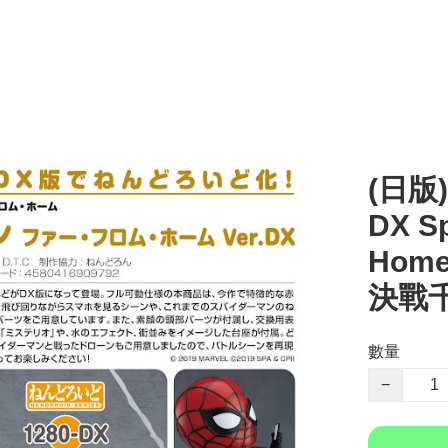
(日版)
DX Sp
Hom
決戰千
數量
−