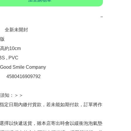
−
　全新未開封

版

約10cm

 , PVC

d Smile Company

：　4580416909792

須知：＞＞

於指定日期內繳付貨款，若未能如期付款，訂單將作
人選擇以快遞送貨，雖本店寄出時會以緩衝泡泡氣墊