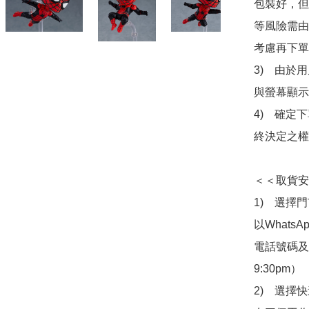
包裝好，但
等風險需由
考慮再下單
3)　由於
與螢幕顯示
4)　確定
終決定之權
＜＜取貨安
1)　選擇
以Whats
電話號碼及出
9:30pm）

2)　選擇