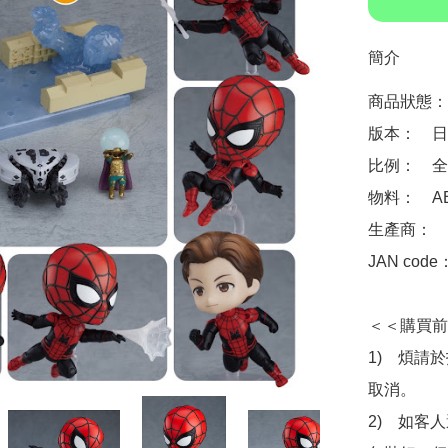
簡介
商品狀態：
版本：　日
比例：　全高
物料：　ABS
生產商：　Goo
JAN code
＜＜購買前
1)　煩請
取消。

2)　如客