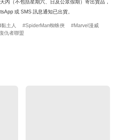
天內（不包括星期六、日及公眾假期）寄出貨品，
tsApp 或 SMS 訊息通知已出貨。
oid黏土人
SpiderMan蜘蛛俠
Marvel漫威
rs復仇者聯盟