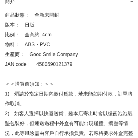
簡介
−
商品狀態：　全新未開封

版本：　日版

比例：　全高約14cm

物料：　ABS・PVC

生產商：　Good Smile Company

JAN code：　4580590121379

＜＜購買前須知：＞＞

1)　煩請於指定日期內繳付貨款，若未能如期付款，訂單將
作取消。

2)　如客人選擇以快遞送貨，雖本店寄出時會以緩衝泡泡氣
墊包裝好，但運送過程中外盒有可能出現碰撞、擠壓等情
況，此等風險需由客戶自行承擔負責。若嚴格要求外盒完整