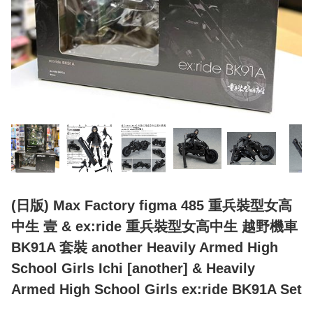
(日版) Max Factory figma 485 重兵裝型女高
中生 壹 & ex:ride 重兵裝型女高中生 越野機車
BK91A 套裝 another Heavily Armed High
School Girls Ichi [another] & Heavily
Armed High School Girls ex:ride BK91A Set