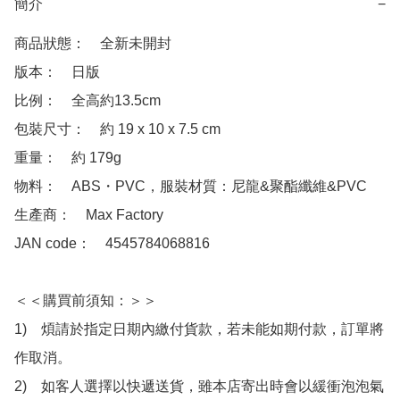
簡介
−
商品狀態：　全新未開封

版本：　日版

比例：　全高約13.5cm

包裝尺寸：　約 19 x 10 x 7.5 cm 

重量：　約 179g

物料：　ABS・PVC，服裝材質：尼龍&聚酯纖維&PVC

生產商：　Max Factory

JAN code：　4545784068816

＜＜購買前須知：＞＞

1)　煩請於指定日期內繳付貨款，若未能如期付款，訂單將
作取消。

2)　如客人選擇以快遞送貨，雖本店寄出時會以緩衝泡泡氣