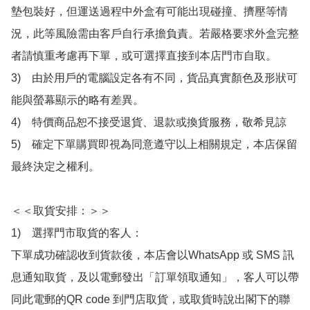
墊包裝好，但運送過程中外盒有可能出現碰撞、擠壓等情
況，此等風險需由客戶自行承擔負責。若嚴格要求外盒完整
者請慎重考慮再下單，或可選擇直接到本店門市自取。

3)　由於用戶的電腦設定各有不同，貨品真實顏色及形狀可
能與螢幕顯示的略有差異。

4)　特價商品恕不接受退貨、退款或換貨服務，敬希見諒

5)　確定下單購買即視為同意遵守以上相關規定，本店保留
最終決定之權利。

＜＜取貨安排：＞＞

1)　選擇門市取貨的客人：

下單成功確認收到貨款後，本店會以WhatsApp 或 SMS 訊
息通知取貨，及以電郵發出「訂單領取通知」，客人可以帶
同此電郵的QR code 到門店取貨，或取貨時說出閣下的聯