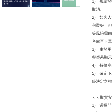
1)　煩請
取消。

2)　如客
包裝好，但
等風險需由
考慮再下單
3)　由於
與螢幕顯示
4)　特價
5)　確定
終決定之權
＜＜取貨安
1)　選擇