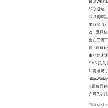
會以What
領取通知」
或取貨時說
業時間: 12:
2)　選擇
會在三個工
運 <運費
由順豐速運
SMS 訊息
所需運費可
https://bit
※因貨品包
亦可先以訊
NSwitch2