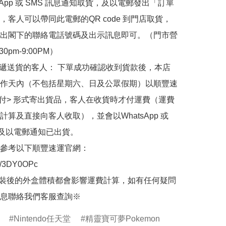
sApp 或 SMS 訊息通知取貨，及以電郵發出「訂單
，客人可以帶同此電郵的QR code 到門店取貨，
出閣下的聯絡電話號碼及出示訊息即可。（門市營
30pm-9:00PM）

快遞送貨的客人： 下單成功確認收到貨款後，本店
作天內（不包括星期六、日及公眾假期）以順豐速
到付> 形式寄出貨品，客人在收貨時才付運費（運費
計算及直接向客人收取），並會以WhatsApp 或 
 及以電郵通知已出貨。

參考以下順豐速運官網：

.ly/3DY0OPc

裝後的外盒體積都會影響運費計算，如有任何疑問
息聯絡我們客服查詢※
Nintendo任天堂
精靈寶可夢Pokemon