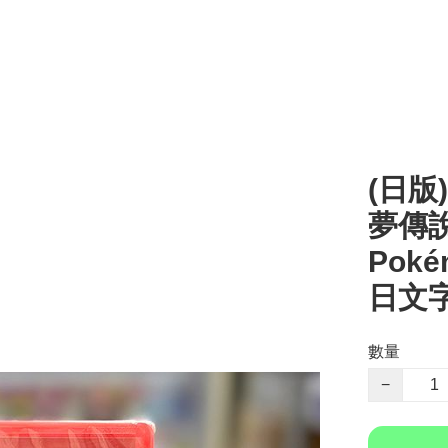
(日版)
夢傳說 
Poké
日文字
數量
−