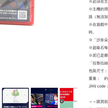
※必須在主
※主機的用戶
路（無須加入N
※在遊戲中
時。

※「沙奈朵
※超級石每
※若已是夥
「拉魯拉絲
包裝尺寸：　約 
重量：　約2
JAN code
＜＜購買前