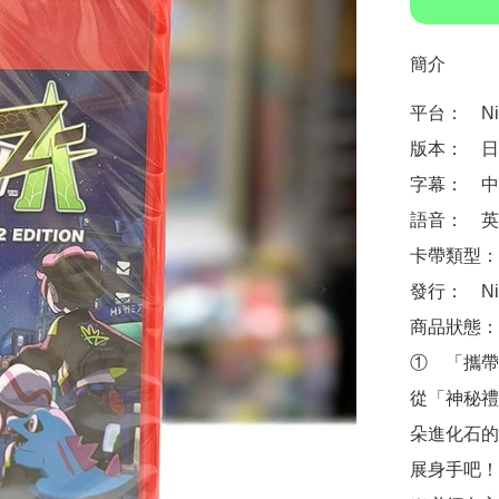
簡介
平台：　Ninte
版本：　日
字幕：　中
語音：　英
卡帶類型：
發行：　Nin
商品狀態：
①　「攜帶
從「神秘禮
朵進化石的
展身手吧！
