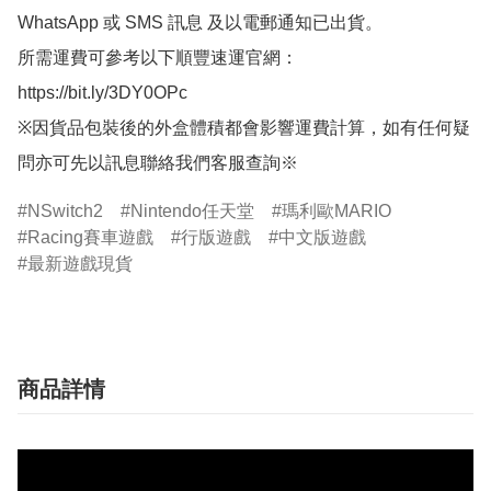
WhatsApp 或 SMS 訊息 及以電郵通知已出貨。

所需運費可參考以下順豐速運官網：

https://bit.ly/3DY0OPc

※因貨品包裝後的外盒體積都會影響運費計算，如有任何疑
問亦可先以訊息聯絡我們客服查詢※
NSwitch2
Nintendo任天堂
瑪利歐MARIO
Racing賽車遊戲
行版遊戲
中文版遊戲
最新遊戲現貨
商品詳情