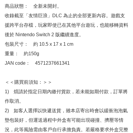
商品狀態：　全新未開封。

收錄截至「友情巨浪」DLC 為止的全部更新內容。遊戲支
援跨平台存檔，玩家即使已在其他平台遊玩，也能移轉資料
後於 Nintendo Switch 2 版繼續進度。

包裝尺寸：　約 10.5 x 17 x 1 cm

重量：　約150g

JAN code：　4571237661341

＜＜購買前須知：＞＞

1)　煩請於指定日期內繳付貨款，若未能如期付款，訂單將
作取消。

2)　如客人選擇以快遞送貨，雖本店寄出時會以緩衝泡泡氣
墊包裝好，但運送過程中外盒有可能出現碰撞、擠壓等情
況，此等風險需由客戶自行承擔負責。若嚴格要求外盒完整