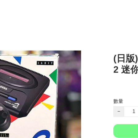
(日版)
2 迷
數量
−