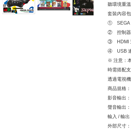
聽環境重溫
套裝內容包
①　SEGA 
②　控制器 x
③　HDMI 
④　USB 
※ 注意：
時需搭配支援
透過電視機 
商品規格：

影音輸出：72
聲音輸出：H
輸入 / 輸出
外部尺寸：約 1