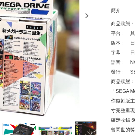
簡介
商品狀態：
平台：　其
版本：　日
字幕：　日
語音：　N/A
發行：　SEG
商品狀態：
「SEGA Me
你復刻版主機
寸完整重現 M
確定收錄 60
曾問世的獎