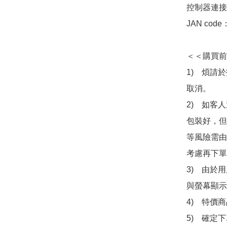
控制器連接線
JAN code
＜＜購買前
1)　煩請
取消。

2)　如客
包裝好，但
等風險需由
考慮再下單
3)　由於
與螢幕顯示
4)　特價
5)　確定