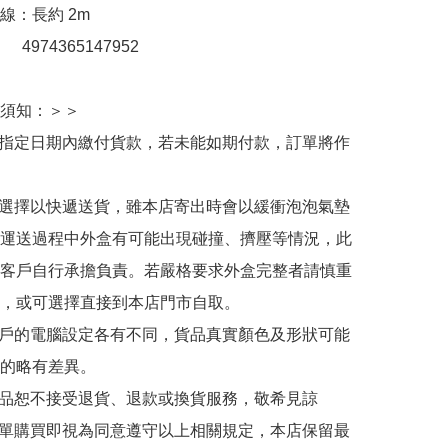
：長約 2m

：　4974365147952

須知：＞＞

於指定日期內繳付貨款，若未能如期付款，訂單將作
人選擇以快遞送貨，雖本店寄出時會以緩衝泡泡氣墊
運送過程中外盒有可能出現碰撞、擠壓等情況，此
客戶自行承擔負責。若嚴格要求外盒完整者請慎重
，或可選擇直接到本店門市自取。

用戶的電腦設定各有不同，貨品真實顏色及形狀可能
的略有差異。

商品恕不接受退貨、退款或換貨服務，敬希見諒

下單購買即視為同意遵守以上相關規定，本店保留最